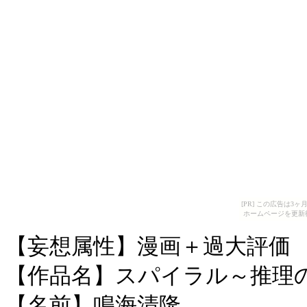
[PR] この広告は
ホームページを更新
【妄想属性】漫画＋過大評価
【作品名】スパイラル～推理
【名前】鳴海清隆