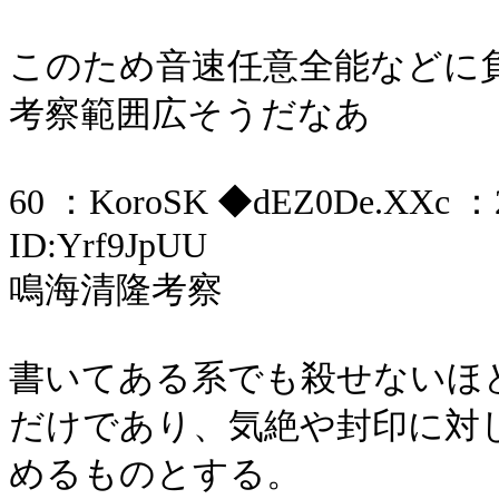
このため音速任意全能などに
考察範囲広そうだなあ
60 ：KoroSK ◆dEZ0De.XXc ：201
ID:Yrf9JpUU
鳴海清隆考察
書いてある系でも殺せないほ
だけであり、気絶や封印に対
めるものとする。