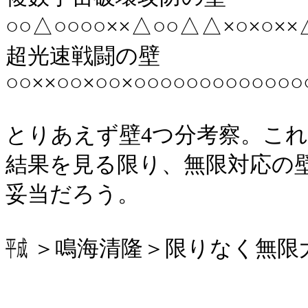
○○△○○○○××△○○△△×○×○××
超光速戦闘の壁
○○××○○×○○×○○○○○○○○○○○○○
とりあえず壁4つ分考察。こ
結果を見る限り、無限対応の
妥当だろう。
㍻ ＞鳴海清隆＞限りなく無限