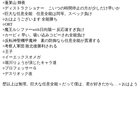
×蓬莱山 輝夜
×ディストラクショナー こいつの時間停止の方が少しだけ早いか
×巨大な任意全能 任意全能は同等。スペック負け
○おはようございます 全能勝ち
○ORT
×魔王ルシファーwith日向陽一 反応速すぎ負け
×カービィ 早い。吸い込みコピーされ全能負け
○反転神聖機甲魔神 素の防御なら任意全能が貫通する
×考察人軍団 敗北後勝利される
○王子
○イーエックスオメガ
○堀川りょうが演じたキャラ達
○プロフェッサーＧ
×デスリオック改
壁以上は無理。巨大な任意全能＞だって僕は、君が好きだから…＞おはよ