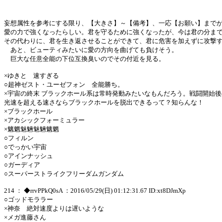
妄想属性を参考にする限り、【大きさ】～【備考】、一応【お願い】まで
愛の力で強くなったらしい。君を守るために強くなったが、今は君の分ま
その代わりに、君を生き返させることができて、君に危害を加えずに攻撃
あと、ビューティみたいに愛の方向を曲げても負けそう。
巨大な任意全能の下位互換臭いのでその付近を見る。
×ゆきと 速すぎる
○超神ゼスト・ユーゼフォン 全能勝ち。
×宇宙の終末 ブラックホール系は常時発動みたいなもんだろう。戦闘開始
光速を超える速さならブラックホールを脱出できるって？知らんな！
×ブラックホール
×アカシックフォーミュラー
×魑魍魅魎魅魎魑魍
○フィルン
○でっかい宇宙
○アインナッシュ
○ガーディア
○スーパーストライクフリーダムガンダム
214 ： ◆rrvPPkQ0sA ：2016/05/29(日) 01:12:31.67 ID:xt8DJmXp
○ゴッドモララー
×神奈 絶対速度よりは遅いような
×メガ進藤さん