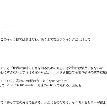
。
----------------------
…このキャラ数では無理だわ。あくまで暫定ランキングだし許して
う力」と「世界の素晴らしさを知るための知恵」は対戦には活用できないか
決心にすぎないとすれば考慮不可だが……大きさ相当でも地球破壊の攻撃程度
しておく。高校の2年間は別に短くなかったんか。
0^8÷3×10^5=2666 光速の2666倍で走れる。反応も
手で「勝って君の分まで生きる」と念じるのだろう。そう考えると単一宇宙よ