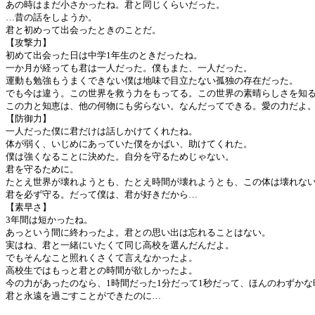
あの時はまだ小さかったね。君と同じくらいだった。
…昔の話をしようか。
君と初めって出会ったときのことだ。
【攻撃力】
初めて出会った日は中学1年生のときだったね。
一か月が経っても君は一人だった。僕もまた、一人だった。
運動も勉強もうまくできない僕は地味で目立たない孤独の存在だった。
でも今は違う。この世界を救う力をもってる。この世界の素晴らしさを知
この力と知恵は、他の何物にも劣らない。なんだってできる。愛の力だよ
【防御力】
一人だった僕に君だけは話しかけてくれたね。
体が弱く、いじめにあっていた僕をかばい、助けてくれた。
僕は強くなることに決めた。自分を守るためじゃない。
君を守るために。
たとえ世界が壊れようとも、たとえ時間が壊れようとも、この体は壊れな
君を必ず守る。だって僕は、君が好きだから…
【素早さ】
3年間は短かったね。
あっという間に終わったよ。君との思い出は忘れることはない。
実はね、君と一緒にいたくて同じ高校を選んだんだよ。
でもそんなこと照れくさくて言えなかったよ。
高校生ではもっと君との時間が欲しかったよ。
今の力があったのなら、1時間だった1分だって1秒だって、ほんのわずかな
君と永遠を過ごすことができたのに…