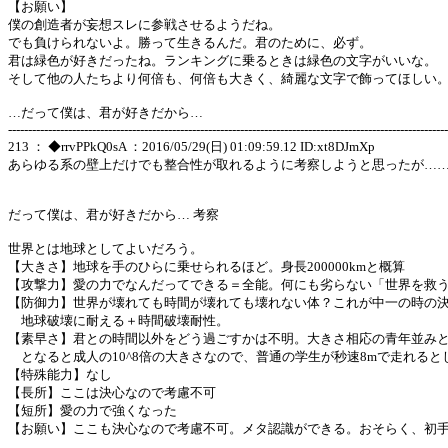
【お願い】
僕の創造者が妄想スレに参戦させるようだね。
でも負けられないよ。勝って生きるんだ。君のために、必ず。
君は緑色が好きだったね。ランキングに乗るときは緑色の文字がいいな。
そして他の人たちより何倍も、何倍も大きく、綺麗な文字で飾ってほしい
…だって僕は、君が好きだから…
--------------------------------------------------------------------------------------------------------------
213 ： ◆rrvPPkQ0sA ：2016/05/29(日) 01:09:59.12 ID:xt8DJmXp
あらゆる系の壁上だけでも整合性が取れるように考察しようと思ったが…
だって僕は、君が好きだから… 考察
世界とは地球としてよいだろう。
【大きさ】地球を手のひらに乗せられるほど。身長200000kmと概算
【攻撃力】愛の力でなんだってできる＝全能。何にも劣らない「世界を救
【防御力】世界が壊れても時間が壊れても壊れない体？これが中一の時の
地球破壊に耐える＋時間破壊耐性。
【素早さ】君との時間以外をどう過ごすかは不明。大きさ相応の青年並みと
となると成人の10^8倍の大きさなので、普通の学生が秒速8mで走れるとして8×1
【特殊能力】なし
【長所】ここは決心なので考慮不可
【短所】愛の力で強くなった
【お願い】ここも決心なので考慮不可。メタ認識ができる。おそらく、初