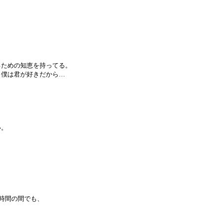
るための知恵を持ってる。
。僕は君が好きだから…
い。
時間の間でも、