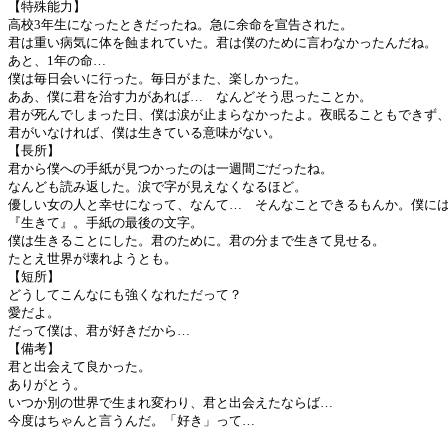
【特殊能力】
高校3年生になったときだったね。急に余命を宣告された。
君は重い病気に体を蝕まれていた。君は僕のために言わなかったんだね。
あと、1年の命…
僕は毎日会いに行った。毎日がまた、楽しかった。
ああ、僕に君を治す力があれば… なんどそう思ったことか。
君が死んでしまった日、僕は涙が止まらなかったよ。夜眠ることもできず
君がいなければ、僕は生きている意味がない。
【長所】
君から僕への手紙が見つかったのは一週間ごだったね。
なんども読み返した。涙で字が見えなくなるほど。
優しい女の人と幸せになって、なんて… そんなことできるもんか。僕に
『生きて』。手紙の最後の文字。
僕は生きることにした。君のために。君の分まで生きて見せる。
たとえ世界が壊れようとも。
【短所】
どうしてこんなにも強くなれただって？
愛だよ。
だって僕は、君が好きだから…
【備考】
君と出会えて良かった。
ありがとう。
いつか別の世界で生まれ変わり、君と出会えたならば…
今度はちゃんと言うんだ。「好き」って…