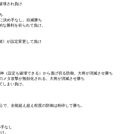
破壊され負け
ち
に決め手なし。自滅勝ち
的な勝利を祈られて負け。
彼》が設定変更して負け
破壊神（設定も破壊できる）から逃げ切る防御。大将が消滅させ勝ち
のメタ攻撃が無効化される。大将が消滅させ勝ち
てしまい負け。
。
上で、全能超え超え程度の防御は粉砕して勝ち。
め手なし
分け。