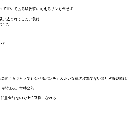
。
って書いてある級攻撃に耐えるリレも倒せず、
吸い込まれてしまい負け
で分け。
ナバ
撃に耐えるキャラでも倒せるパンチ」みたいな単体攻撃でない限り次鋒以降は
さ時間無視、常時全能
、任意全能なので上位互換になれる。