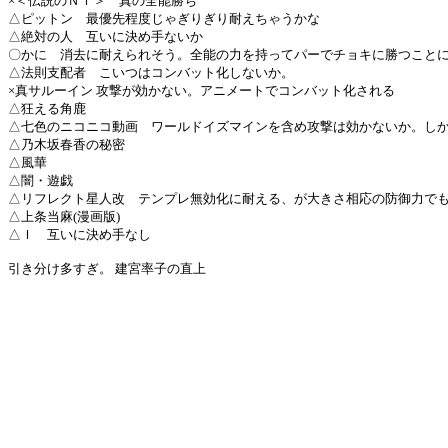
×＜伝説のＮＴ＞ 真の全能勝ち
△ピットン 最優先程度じゃぎりぎり耐えちゃうかな
△絶対の人 互いに決め手ないか
〇かに 消去に耐えられそう。全能の力を持ってパーでチョキに勝つこと
△法則支配者 こいつはコンバット化しないか。
×真サルーイン 攻撃が効かない。アニメートでコンバット化される
△狂える角鹿
△七色のニコニコ動画 ワールドイズマインを含め攻撃は効かないか。し
△乃木坂春香の秘密
△風華
△闇・遊戯
△リフレクト星人改 テンプレ無効化に耐える、が大きさ相応の防御力で
△上条当麻(漫画版)
△Ｉ 互いに決め手なし
引き分け多すぎ。 建宮率子の直上