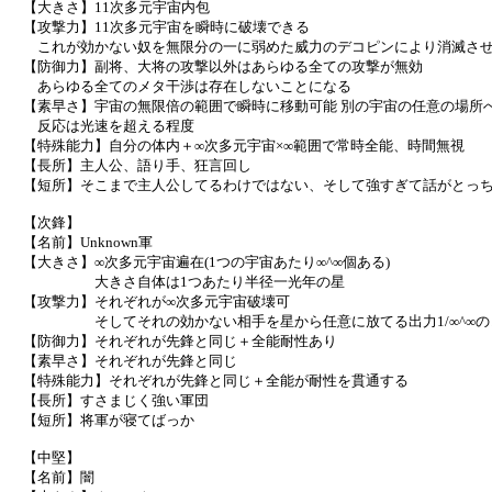
【大きさ】11次多元宇宙内包
【攻撃力】11次多元宇宙を瞬時に破壊できる
これが効かない奴を無限分の一に弱めた威力のデコピンにより消滅さ
【防御力】副将、大将の攻撃以外はあらゆる全ての攻撃が無効
あらゆる全てのメタ干渉は存在しないことになる
【素早さ】宇宙の無限倍の範囲で瞬時に移動可能 別の宇宙の任意の場所
反応は光速を超える程度
【特殊能力】自分の体内＋∞次多元宇宙×∞範囲で常時全能、時間無視
【長所】主人公、語り手、狂言回し
【短所】そこまで主人公してるわけではない、そして強すぎて話がとっ
【次鋒】
【名前】Unknown軍
【大きさ】∞次多元宇宙遍在(1つの宇宙あたり∞^∞個ある)
大きさ自体は1つあたり半径一光年の星
【攻撃力】それぞれが∞次多元宇宙破壊可
そしてそれの効かない相手を星から任意に放てる出力1/∞^∞の
【防御力】それぞれが先鋒と同じ＋全能耐性あり
【素早さ】それぞれが先鋒と同じ
【特殊能力】それぞれが先鋒と同じ＋全能が耐性を貫通する
【長所】すさまじく強い軍団
【短所】将軍が寝てばっか
【中堅】
【名前】闇