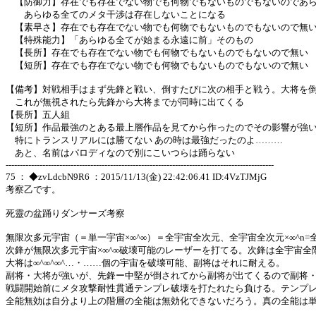
【防御力】存在でも存在でない物でも何物でもないものでもないのであら
あらゆる全てのメタ干渉は存在しないことになる
【素早さ】存在でも存在でない物でも何物でもないものでもないので無
【特殊能力】「あらゆる全てが始まる永遠に前」そのもの
【長所】存在でも存在でない物でも何物でもないものでもないので無い
【短所】存在でも存在でない物でも何物でもないものでもないので無い
【備考】対戦相手はまず先鋒と戦い、倒すたびに次の相手と戦う。大将を
これが無視されたら先鋒から大将までが同時に出てくる
【長所】五人組
【短所】作品最強のとある最上層作品を見てから作ったのでその影響が強
特にトランスリアルには勝てない あの時は最強だったのよ………
あと、名前はパロディなので別にこいつらは踊らない
-----------------------------------------------------------------------------------------------
75 ： ◆zvLdcbN9R6 ：2015/11/13(金) 22:42:06.41 ID:4VzTJMjG
考察乙です。
死靈の盆踊りダンサーズ考察
無限次多元宇宙（＝単一宇宙×∞^∞）＝全宇宙全次元、全宇宙全次元×∞^n
次鋒が無限次多元宇宙×∞^∞破壊可能のレーザーを打てる。次鋒は全宇宙全
大将は∞^∞^∞^…・……個の宇宙を破壊可能、副将はそれに耐える。
副将・大将が強いが、先鋒ー中堅が倒されてから副将が出てくるので副将
戦闘開始前にメタ攻撃耐性貫通テンプレ破壊を打たれたら負ける。テンプ
全能無効は自分より上の階層の全能は無効化できないだろう。真の全能は