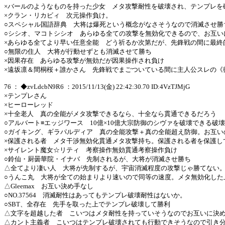
×バールのようなものを持った少女 メタ攻撃耐性を破壊され、テンプレを
×クラン・リカビィ 次元操作負け。
○スペシャル国語辞典 大将は爆死という概念がなさそうなので消滅させ勝
○シシオ、マコトシシオ あらゆる全ての攻撃を無効化できるので、お互い
×あらゆる全てより早い任意全能 どう祈るか次第だが、先鋒戦の間に最終
○無限の住人 大将が行動せずとも消滅させて勝ち
×因果存在 あらゆる攻撃が無効だが因果操作され負け
×遠坂凛＆間桐桜＋誰かさん 先鋒戦でまごついている間に主人公スレの《
76 ： ◆zvLdcbN9R6 ：2015/11/13(金) 22:42:30.70 ID:4VzTJMjG
×テンプレさん
×ヒーローレッド
×十全老人 真の全能がメタ攻撃できるなら、十全なら貫通できるだろう
○アルバート≡エッジワース 10億×10億大宗防御のシヴァを破壊できる
○ガイキング、ギラパルディア 真の全能攻撃＋真の全能超え防御。お互い
×保護される者 メタ干渉無効化貫通メタ攻撃持ち。保護される者を保護し
×サイレント魔女☆リティ 考察操作無効貫通考察操作負け
○鈴仙・厨曇華院・イナバ 先制されるが、大将が消滅させ勝ち
△全てより凄い人 大将が先制するが、宇宙消滅程度の攻撃じゃ勝てない
○うんこ丸 大将が全ての始まりより速いので同等の速度。メタ無効化した
△Gleemax お互い決め手なし
○NO.37564 消滅耐性はあってもテンプレ破壊耐性はないか。
○SBT、全存在 先手を取った上でテンプレ破壊して勝利
△文字を超越した者 こいつはメタ耐性を持っていそうなのでお互いに決
△カント主義者 こいつはテンプレ破壊されても行動できそうなので引き