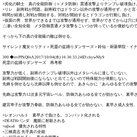
×劣化の騎士 真の全能防御（＝メタ防御）貫通攻撃よりテンプレ破壊負け
×リレ 副将戦が問題。副将戦ではドラゴン以外の攻撃が通用せず、かと言
時間が経過し対戦が開始する。対戦が開始するとドラゴンが行動し負け。
×仮面の男 世界ができるまでは攻撃が通用せず、世界ができてからは穴に
△凄い全知全能 メタ防御貫通メタ攻撃をこいつが持っているか微妙なの
そっから下の真の全能級の敵は倒せる。
サイレント魔女☆リティ＞死靈の盆踊りダンサーズ＞鈴仙・厨曇華院・イ
300 ◆rrvPPkQ0sA 2017/10/04(水) 16:36:33.24ID:chywNIy9
死霊の盆踊りダンサーズ 再考察
攻撃力が低く、副将のテンプレ破壊以外はメタレベルに達していない。
副将は戦闘開始後にならないと出てこないので特殊能力が発動しない。
先鋒を倒せるなら次鋒以降も倒せるので、あきらかに「あらゆる全ての攻
先鋒は攻撃力12次多元宇宙レベル、防御力あらゆる全てが効かない、素早
建宮率子が攻撃力拳銃、防御力あらゆる全てが効かない、素早さ成人女性
×レオンハルト 素早さで負ける。コンバット化される
×DEATHパンダ 魔眼に射殺される
×αβκυδ 優先される特性
×三橋貴志 先手真の全能