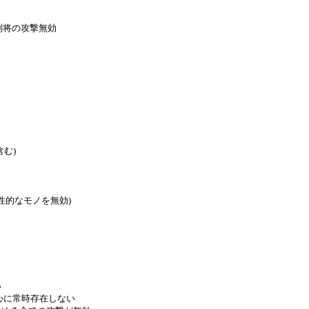
副将の攻撃無効
む)
性的なモノを無効)
い
心に常時存在しない