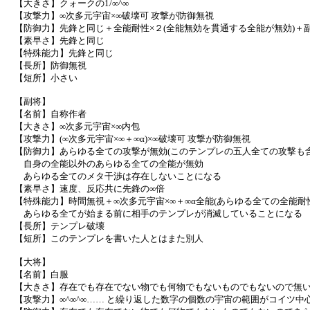
【大きさ】クォークの1/∞^∞
【攻撃力】∞次多元宇宙×∞破壊可 攻撃が防御無視
【防御力】先鋒と同じ＋全能耐性×２(全能無効を貫通する全能が無効)＋
【素早さ】先鋒と同じ
【特殊能力】先鋒と同じ
【長所】防御無視
【短所】小さい
【副将】
【名前】自称作者
【大きさ】∞次多元宇宙×∞内包
【攻撃力】(∞次多元宇宙×∞＋∞α)×∞破壊可 攻撃が防御無視
【防御力】あらゆる全ての攻撃が無効(このテンプレの五人全ての攻撃も含
自身の全能以外のあらゆる全ての全能が無効
あらゆる全てのメタ干渉は存在しないことになる
【素早さ】速度、反応共に先鋒の∞倍
【特殊能力】時間無視＋∞次多元宇宙×∞＋∞α全能(あらゆる全ての全能耐
あらゆる全てが始まる前に相手のテンプレが消滅していることになる
【長所】テンプレ破壊
【短所】このテンプレを書いた人とはまた別人
【大将】
【名前】白服
【大きさ】存在でも存在でない物でも何物でもないものでもないので無
【攻撃力】∞^∞^∞…… と繰り返した数字の個数の宇宙の範囲がコイツ中