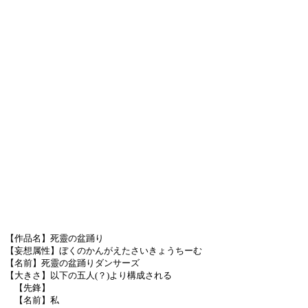
【作品名】死靈の盆踊り
【妄想属性】ぼくのかんがえたさいきょうちーむ
【名前】死靈の盆踊りダンサーズ
【大きさ】以下の五人(？)より構成される
【先鋒】
【名前】私