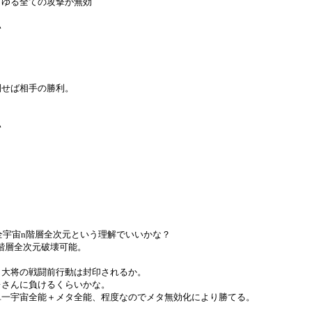
ゆる全ての攻撃が無効
い
倒せば相手の勝利。
い
=全宇宙n階層全次元という理解でいいかな？
階層全次元破壊可能。
・大将の戦闘前行動は封印されるか。
レさんに負けるくらいかな。
単一宇宙全能＋メタ全能、程度なのでメタ無効化により勝てる。