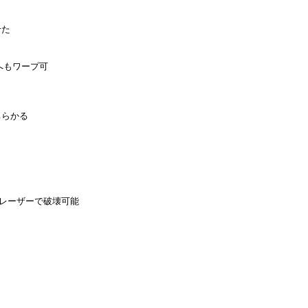
せた
へもワープ可
ちらかる
レーザーで破壊可能