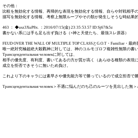
その他：
比較を無効化する情報、再帰的な表現を無効化する情報、自らや対戦相手
描写を無効化する情報、考察上無限ループやその類が発生しそうな時結果
463 ： ◆usz3XuP8x. ：2016/07/15(金) 23:35:53.57 ID:Sj67fk5z
書かない系には手も足も出ず負ける（×神と天使たち、最強スレ原器）
FEUD OVER THE WALL OF MULTIPLE TOP CLASSとG.O.T
唯一絶対究極超絶大殺戮神に対しては、神のコルモゴロフ複雑性無限の書
Трансцендентальная человекに対しては、
相手の優先度、有利度、書いてあるの方が質が高く（あらゆる種類の表現に
成立を拒否できそうに無いため負け。
これより下のキャラには素早さや優先能力等で勝っているので成立拒否で
Трансцендентальная человек＞不遇に悩んだのち己のルーツを見出した無＞A savior of