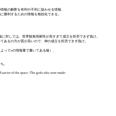
の情報の解釈を有利や不利に扱わせる情報、
的に勝利するための情報を無効化できる。
・Familiar・最終版に対しては、世界観無視耐性が高すぎて成立を拒否できず負け。
いてあるの方が質が高いので、神の成立を拒否できず負け。
よってσの情報量で書いてある級）、
勝ち。
 the space ‐The gods who were made‐