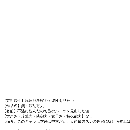
【妄想属性】屁理屈考察の可能性を見たい
【作品名】無・波乱万丈
【名前】不遇に悩んだのち己のルーツを見出した無
【大きさ・攻撃力・防御力・素早さ・特殊能力】なし
【備考】このキャラは本来は中立だが、妄想最強スレの趣旨に従い考察上