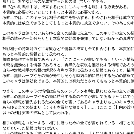
無とは、無でないものが成立するための底（てい）である。
無でない対戦相手は、成立するためにこのキャラを底にする必要がある。
本質的に必要がないとしてももっと本質的に必要である。
考察上では、このキャラは相手の成立を拒否する。拒否された相手は成立
本質的には成立できるとしてももっと本質的に成立できない。その為この
このキャラは無でないあらゆる全ての誕生に先立つ。このキャラの全ての
相手の情報の一部分たりとも本質的に効果を発揮していない時からの真理
対戦相手の特殊能力や世界観などの情報の成立も全て拒否される。本質的
もっと本質的に情報として扱われる。
勝敗を操作する情報であろうと、「ここに～～が書いてある」といった情
比較を無効化する情報であろうと、再帰的な表現を無効化する情報であろ
自らや対戦相手の情報の解釈を有利や不利に扱わせる情報であろうと、描
考察上無限ループやその類が発生しそうな時結果的に勝利するための情報
このキャラは無効化できる。本質的には有効だとされてももっと本質的に
つまり、このキャラの情報は自らのテンプレを有利に扱わせる為の全てが
考察上の無限ループやその類に勝利する為の全てが書いてあるキャラにで
自らの情報が優先されるための全てが書いてあるキャラよりもこのキャラ
あらゆる全ての始まり【よりも本質的な始まり】……（ここに【】内の繰
以上の例は実際の描写として扱われる。
相手の情報をコピーする、相手に勝つための全てが書かれている、相手と
などといった情報は無ではない。
以上の情報にある「書いてある」という表現を、「人には表現し得ない表