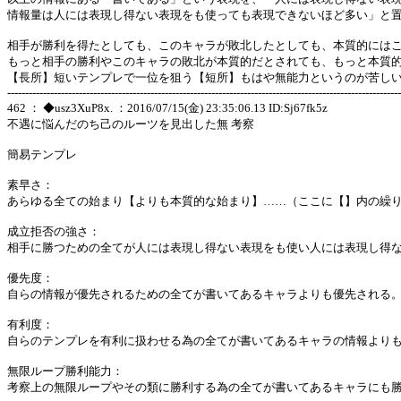
情報量は人には表現し得ない表現をも使っても表現できないほど多い」と
相手が勝利を得たとしても、このキャラが敗北したとしても、本質的には
もっと相手の勝利やこのキャラの敗北が本質的だとされても、もっと本質
【長所】短いテンプレで一位を狙う【短所】もはや無能力というのが苦し
--------------------------------------------------------------------------------------------------------------
462 ： ◆usz3XuP8x. ：2016/07/15(金) 23:35:06.13 ID:Sj67fk5z
不遇に悩んだのち己のルーツを見出した無 考察
簡易テンプレ
素早さ：
あらゆる全ての始まり【よりも本質的な始まり】……（ここに【】内の繰
成立拒否の強さ：
相手に勝つための全てが人には表現し得ない表現をも使い人には表現し得
優先度：
自らの情報が優先されるための全てが書いてあるキャラよりも優先される
有利度：
自らのテンプレを有利に扱わせる為の全てが書いてあるキャラの情報より
無限ループ勝利能力：
考察上の無限ループやその類に勝利する為の全てが書いてあるキャラにも