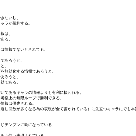
できないし、
キャラが勝利する。
情報は、
である。
には情報でないとされても、
報であろうと、
うと、
写を無効化する情報であろうと、
であろうと、
無効である。
書いてあるキャラの情報よりも有利に扱われる。
も考察上の無限ループで勝利できる。
の情報は優先される。
り返し回数が多くなる為の表現が全て書かれている）に先立つキャラにでも本
同じテンプレに既になっている、
現をも使い表現されている。