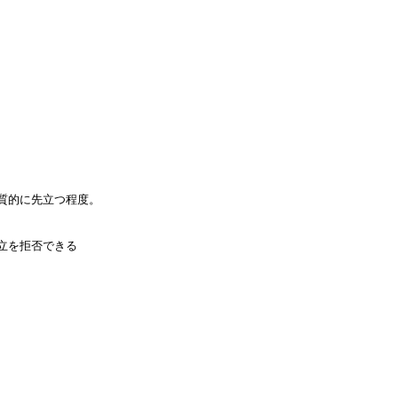
質的に先立つ程度。
立を拒否できる