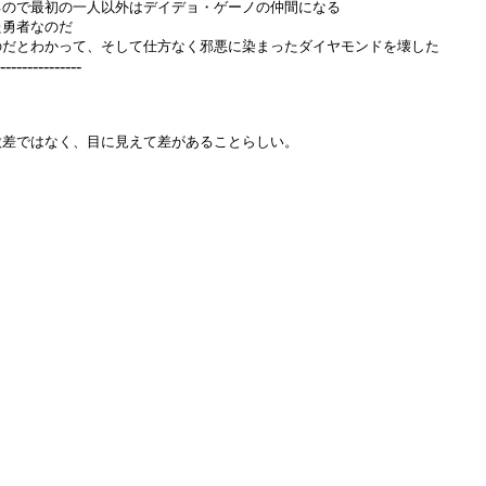
るので最初の一人以外はデイデョ・ゲーノの仲間になる
た勇者なのだ
のだとわかって、そして仕方なく邪悪に染まったダイヤモンドを壊した
---------------
微差ではなく、目に見えて差があることらしい。