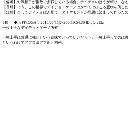
【備考】対戦相手が複数で参戦している場合、デイデョのほうが頼りにな
【長所】そう、この世界でデイデョ・ゲーノはかつてはびこる魔物を倒し
【短所】そしてディデョは人形で、ダイヤモンドが邪悪に染まって作った
----------------------------------------------------------------------------------------
149 ： ◆rrvPPkQ0sA ：2016/05/11(水) 00:19:54.36 ID:qfctvEia
一枚上手なデイデョ・ゲーノ考察
一枚上手は普通に強いという意味でとっていいだろう。一枚上手ってのは
というわけでアフロ田アフ朗と同列。