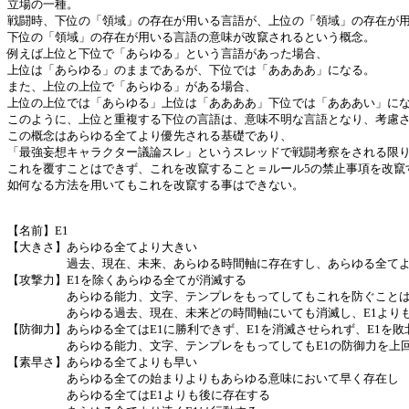
立場の一種。
戦闘時、下位の「領域」の存在が用いる言語が、上位の「領域」の存在が
下位の「領域」の存在が用いる言語の意味が改竄されるという概念。
例えば上位と下位で「あらゆる」という言語があった場合、
上位は「あらゆる」のままであるが、下位では「ああああ」になる。
また、上位の上位で「あらゆる」がある場合、
上位の上位では「あらゆる」上位は「ああああ」下位では「あああい」に
このように、上位と重複する下位の言語は、意味不明な言語となり、考慮
この概念はあらゆる全てより優先される基礎であり、
「最強妄想キャラクター議論スレ」というスレッドで戦闘考察をされる限
これを覆すことはできず、これを改竄すること＝ルール5の禁止事項を改竄
如何なる方法を用いてもこれを改竄する事はできない。
【名前】E1
【大きさ】あらゆる全てより大きい
過去、現在、未来、あらゆる時間軸に存在すし、あらゆる全てよ
【攻撃力】E1を除くあらゆる全てが消滅する
あらゆる能力、文字、テンプレをもってしてもこれを防ぐことは
あらゆる過去、現在、未来どの時間軸にいても消滅し、E1よりも
【防御力】あらゆる全てはE1に勝利できず、E1を消滅させられず、E1を
あらゆる能力、文字、テンプレをもってしてもE1の防御力を上回
【素早さ】あらゆる全てよりも早い
あらゆる全ての始まりよりもあらゆる意味において早く存在し
あらゆる全てはE1よりも後に存在する