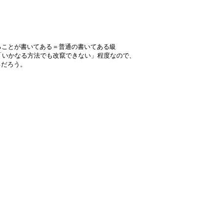
てることが書いてある＝普通の書いてある級
「いかなる方法でも改竄できない」程度なので、
るだろう。