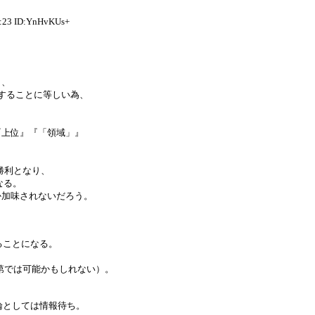
 ID:YnHvKUs+
り、
することに等しい為、
『上位』『「領域」』
勝利となり、
なる。
か加味されないだろう。
ることになる。
第では可能かもしれない）。
論としては情報待ち。