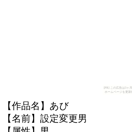
[PR] この広告は
ホームページを更新
【作品名】あび
【名前】設定変更男
【属性】男