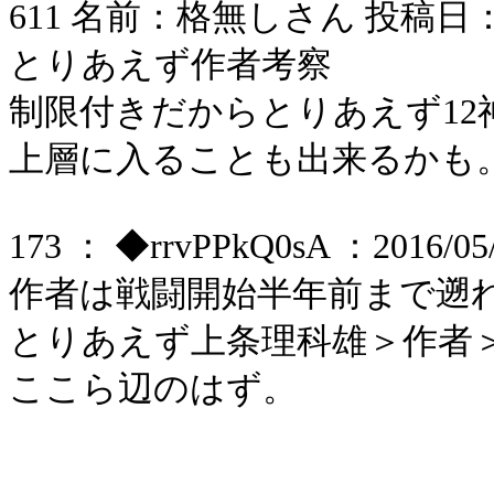
611 名前：格無しさん 投稿日：2006/
とりあえず作者考察
制限付きだからとりあえず1
上層に入ることも出来るかも
173 ： ◆rrvPPkQ0sA ：2016/05/2
作者は戦闘開始半年前まで遡
とりあえず上条理科雄＞作者
ここら辺のはず。