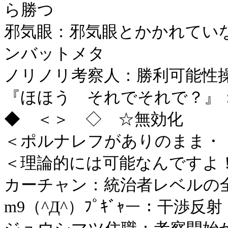
ら勝つ
邪気眼：邪気眼とかかれてい
ンバットメタ
ノリノリ考察人：勝利可能性
『ほほう それでそれで？』
◆ ＜＞ ◇ ☆無効化
＜ポルナレフがありのまま・
＜理論的には可能なんですよ
カーチャン：統治者レベルの
m9（^Д^）ﾌﾟｷﾞｬー：干渉反射