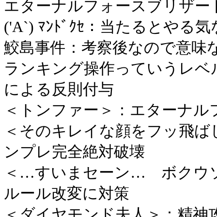
エターナルフォースブリザー
('A`) ﾏﾝﾄﾞｸｾ：当たるとや
鮫島事件：考察後なので意味
ランキング操作っていうレベ
による反則付与
＜トンファー＞：エターナル
＜そのキレイな顔をフッ飛ば
ンプレ完全絶対破壊
＜…すいまセーン… ボクウ
ルール改変に対策
＜ダイヤモンド夫人＞：精神