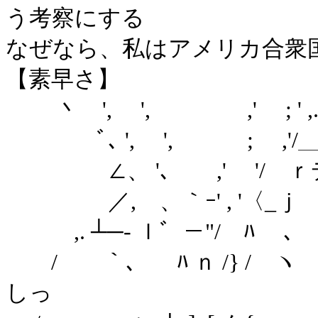
う考察にする
なぜなら、私はアメリカ合衆
【素早さ】
丶 ', ', ,' 
ﾞ､ ', ', ; ,'/＿ ﾚ'Ｚ／
∠、 '､ ,' '/ ｒデﾐー'
／,ゝ、｀ｰ' , '〈_ｊ ゛｀ー
,. ┴─‐ ｌ゛－"/ ﾊ ､ 
/ ｀、 ﾊ ｎ /} /
しっ