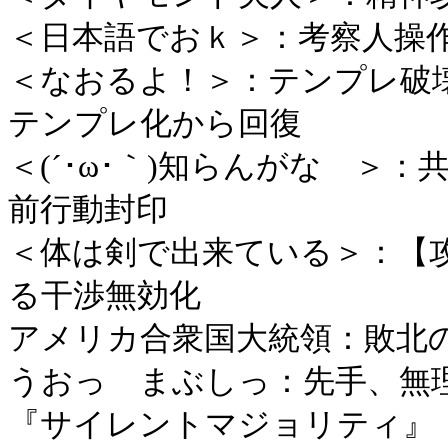
＜日本語でおｋ＞：考察人操
＜なおるよ！＞：テンプレ破
テンプレ化から回復
＜(´･ω･｀)知らんがな ＞
前行動封印
＜体は剣で出来ている＞：【
る干渉無効化
アメリカ合衆国大統領：敗北
うおっ まぶしっ：先手、無
『サイレントマジョリティ』