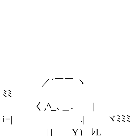
ヽ ￣｀ゝ
〈_〈__
ゝ-―
ヽ | i
とと
／´￣￣ ヽ /´
ﾐﾐ
く,ﾍ_､＿.ゝ | .|l.
i=| .| ヾﾐﾐﾐ
_| | Y） ﾚL ＿|i