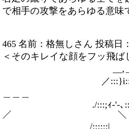
で相手の攻撃をあらゆる意味
465 名前：格無しさん 投稿日：2006/
＜そのキレイな顔をフッ飛ば
__,＿
／:::}i:::
＿＿＿
./:::;ｨ-'-､::::
／ ＼
/::::::|__ _>;;