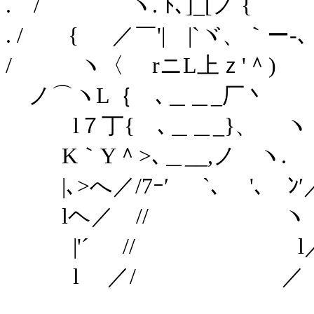
. / ヽ. ﾄ､]_[ノ { ＼
. / { ／￣'| |`ヾ、｀ー-､
/ ヽ〈 rニL上ｚ'＾) i
ノ⌒ヽL｛ ､＿＿_厂丶 ｌ 
l７丁{ ､＿＿_}、 ヽ !
K｀Y＾>､＿__,ノ ヽ.
|､>へ／/7ｰ′ `､ '､ ﾝ′
lヘ／ // ヽ ∨
|'´ // l／
l ／/ ／ ／ 