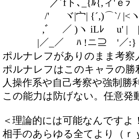
／´fト､_{ﾙ{,ィ'ｅﾗ
/' ヾ|宀| {´,)⌒`/ |
,ﾞ ／ )ヽ iLﾚ u' |
|／_／ ﾊ !ニ⊇ '／:} V
ポルナレフがありのまま考察
ポルナレフはこのキャラの勝
人操作系や自己考察や強制勝
この能力は防げない。任意発
＜理論的には可能なんですよ
相手のあらゆる全てより（ｒ