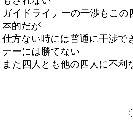
もされない
ガイドライナーの干渉もこの
本的だが
仕方ない時には普通に干渉で
ナーには勝てない
また四人とも他の四人に不利
,-､,-ーー
ji'ヾ 'ーヽ 
〇､//ﾄ ｲ | |
ヽ|」 、 |_|