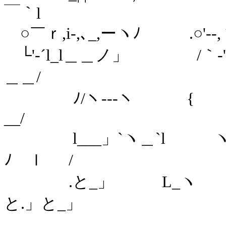
￣｀l
○￣ｒ,i-,､_,ーヽﾉ .○'--,
└'-´l_l＿＿ノ」 /
＿＿/
ﾉ/ヽ---ヽ { ﾍ￣
__/
l___」`ヽ＿`l ヽ
ﾉ ｌ /
.と_」 L_ヽ ヽ_
と.」と_」