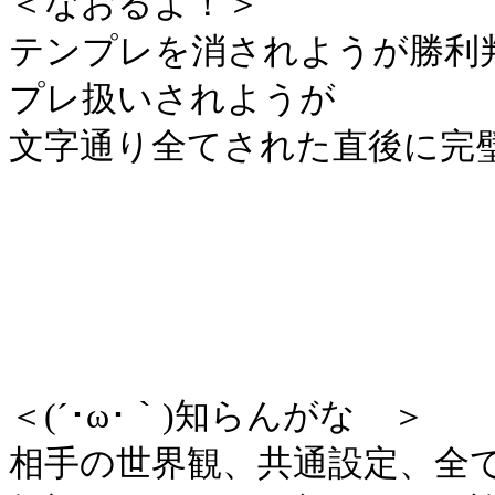
＜なおるよ！＞
テンプレを消されようが勝利
プレ扱いされようが
文字通り全てされた直後に完
ﾊ_
('(ﾟ∀ﾟ∩
ヽ
ヽヽ
＜(´･ω･｀)知らんがな ＞
相手の世界観、共通設定、全