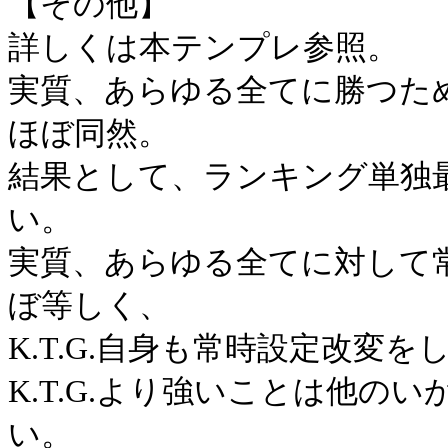
【その他】
詳しくは本テンプレ参照。
実質、あらゆる全てに勝つた
ほぼ同然。
結果として、ランキング単独最下
い。
実質、あらゆる全てに対して
ぼ等しく、
K.T.G.自身も常時設定改変を
K.T.G.より強いことは他の
い。