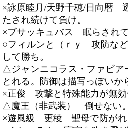
×詠原睦月/天野千穂/日向暦
たされ続けて負け。
×ブサッキュバス 眠らされ
○フィルンと（ｒｙ 攻防な
して勝ち。
△ジャンニコラス・ファビア
とれる。防御は描写っぽいか
×正俊 攻撃と特殊能力が無
△魔王（非武装） 倒せない
×遊風級 更稜 聖母で防が