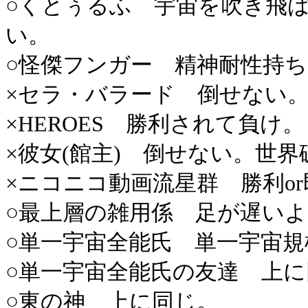
○くとぅるふ 宇宙を吹き飛
い。
○怪傑フンガー 精神耐性持
×セラ・バラード 倒せない
×HEROES 勝利されて負け。
×彼女(館主) 倒せない。世
×ニコニコ動画流星群 勝利o
○最上層の雑用係 足が遅い
○単一宇宙全能氏 単一宇宙
○単一宇宙全能氏の友達 上に
○東の神 上に同じ。