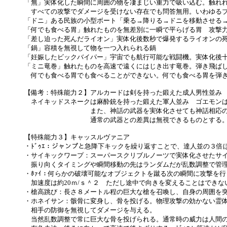
「無」実体化した瞬間に周囲の物を凄まじい重力で吸い込む。触れ
すべての攻撃でダメージを受けない存在でも問答無用。いわゆる
「ドニ」ある民族の小型ボート「乗る→降りる→ドニを移動させる
「何でも食べる胃」触れたものを無差別に一瞬で平らげる胃 攻撃
「差し迫った死んだライオン」実体化後数秒で爆発するライオンの
「鍋」容積を無視して物を一つ入れられる鍋
「妊娠したビックバイパー」宇宙でも航行可能な戦闘機。実体化後
「ミニ竜巻」触れたものを高速で遠くにはじき出す竜巻。弾き飛ば
何でも食べる胃でも食べることができない。何でも食べる胃を弾
【備考：特殊能力２】アルカードは剣を持った鍛えた成人男性並み
ネイキッドスネークは麻酔銃を持った鍛えた軍人並み ゴエモンは
また、神話の武器を実体化させても神話相応の性能は無
通常の武器との差異は無視できるものとする
【特殊能力３】キャッスルヴァニア
・ﾄﾞｩｴ：ジャンプと急降下キックを繰り返すことで、達人並の３倍
・サイキックワープ：スーパースクリブルノーツで実体化させたサイ
振り向くタイミングや瞬間移動の先はランダムだが乱数調整で管
・ﾎｧｲ：何らかの破壊可能なオブジェクトを蹴る次の瞬間に攻撃を
加速度は約20ｍ/ｓ＾２ ただし途中で向きを変えることはできな
・槍高跳び：長さ８メートル程の巨大な槍を召喚し、自身の周囲を
・ホネイサン：骸骨に変身し、骨を投げる。物理攻撃の効かない霊体な
相手の防御を無視してダメージを与える。
当然乱数調整で常に巨大な骨を投げられる。通常時の威力は人間の