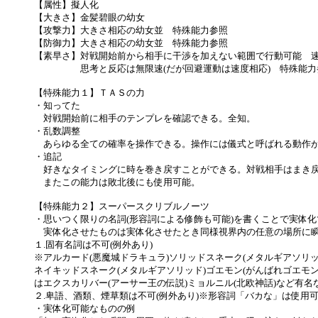
【属性】擬人化
【大きさ】金髪碧眼の幼女
【攻撃力】大きさ相応の幼女並 特殊能力参照
【防御力】大きさ相応の幼女並 特殊能力参照
【素早さ】対戦開始前から相手に干渉を加えない範囲で行動可能 
思考と反応は無限速(だが回避運動は速度相応) 特殊能力
【特殊能力１】ＴＡＳの力
・知ってた
対戦開始前に相手のテンプレを確認できる。全知。
・乱数調整
あらゆる全ての確率を操作できる。操作には儀式と呼ばれる動作が
・追記
好きなタイミングに時を巻き戻すことができる。対戦相手はまき戻
またこの能力は敗北後にも使用可能。
【特殊能力２】スーパースクリブルノーツ
・思いつく限りの名詞(形容詞による修飾も可能)を書くことで実体
実体化させたものは実体化させたとき同様視界内の任意の場所に瞬
１.固有名詞は不可(例外あり)
※アルカード(悪魔城ドラキュラ)ソリッドスネーク(メタルギアソリッ
ネイキッドスネーク(メタルギアソリッド)ゴエモン(がんばれゴエモ
はエクスカリバー(アーサー王の伝説)ミョルニル(北欧神話)など有
２.卑語、酒類、煙草類は不可(例外あり)※形容詞「バカな」は使
・実体化可能なものの例