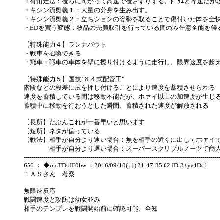
・有角走法：後ろに向かって高速で後さずりする。ﾄﾞｩｴと等速だが
・キシン流奥義１：大量の分身を生み出す。
・キシン流奥義２：立ちションの姿勢を取ることで傷付いた体を全
・EDを買う変態：物品の売買取引を行っている間のみ任意全能を得
【特殊能力４】ランナバウト
・戦車を召喚できる
・飛車：戦車の車体を壁に擦り付けるように走行し、限界速度を超
【特殊能力５】国技"６４式配管工"
階段などの段差に尻を押し付けることにより速度を蓄積させられる
速度を蓄積している間は移動不能だが、ホァイ以上の加速度が生じる
蓄積中に移動を行おうとした瞬間、蓄積された速度が解放される
【長所】たぶんこれが一番早いと思います
【短所】ネタが偏っている
【戦法】相手が自分より速い場合：無を相手の近くに出してホァイ
相手が自分より遅い場合：スーパースクリブルノーツで商人を
----------------------------------------------------------------------------------------------------
656 ： ◆omTDoIF0bw ：2016/09/18(日) 21:47:35.62 ID:3+ya4Dc1
ＴＡＳさん 考察
無限速反応
戦闘速度と攻防は幼女並み
相手のテンプレを戦闘開始前に確認可能、全知