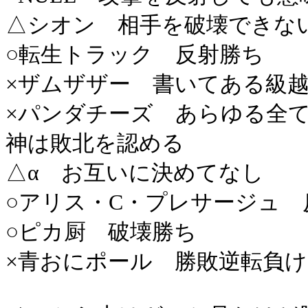
△シオン 相手を破壊できな
○転生トラック 反射勝ち
×ザムザザー 書いてある級
×パンダチーズ あらゆる全
神は敗北を認める
△α お互いに決めてなし
○アリス・C・プレサージュ
○ピカ厨 破壊勝ち
×青おにポール 勝敗逆転負け