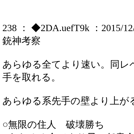
238 ： ◆2DA.uefT9k ：2015/12/
銃神考察
あらゆる全てより速い。同レ
手を取れる。
あらゆる系先手の壁より上が
○無限の住人 破壊勝ち