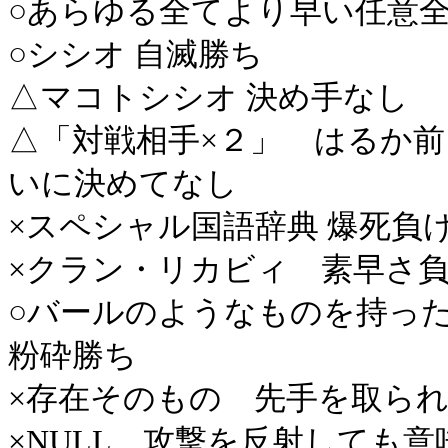
○あらゆる全てより早い任意
○シシオ 自滅勝ち
△マコトシシオ 決め手なし
△「対戦相手×２」 はるか
いに決めてなし
×スペシャル国語辞典 爆死負
×クラン・リカビィ 素早さ
○バールのようなものを持っ
粉砕勝ち
×存在そのもの 先手を取ら
×NULL 攻撃を反射しても意