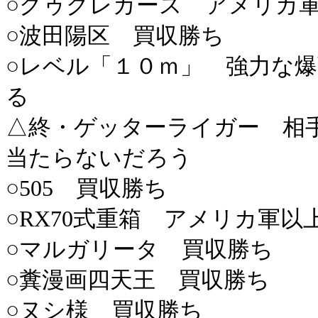
○グゥグレカース アメリカ
○波田陽区 買収勝ち
○レベル「１０ｍ」 強力な
る
△終・ゲッターライガー 相
当たらないだろう
○505 買収勝ち
○RX70式重箱 アメリカ軍以
○マルガリータ 買収勝ち
○糞漫画四天王 買収勝ち
○ヌシ様 買収勝ち