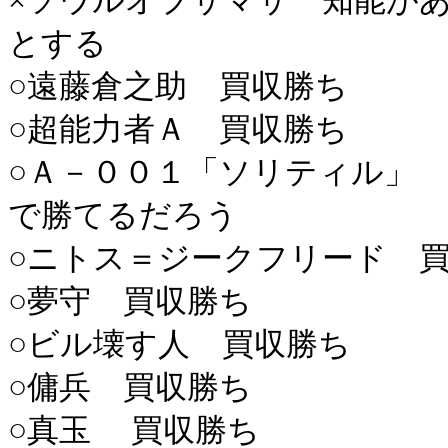
×ソウルオブサマサ 知能が
とする
○遠藤倉之助 買収勝ち
○超能力者Ａ 買収勝ち
○Ａ－００１「ソリティル」
で勝てるだろう
○ニトス＝ジークフリード 
○夢守 買収勝ち
○ビル壊す人 買収勝ち
○傭兵 買収勝ち
○真玉 買収勝ち