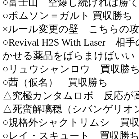
○富士山 空爆し続ければ勝
○ポムソン＝ガルト 買収勝ち
×ルール変更の壁 こちらの
○Revival H2S With L
かせる薬品をばらまけばいい
○リュウシャンロウ 買収勝
○茜（仮名） 買収勝ち
△究極カンタムロボ 反応が
△死蛮解璃穏（シバンゲリオン
○規格外シャクトリムシ 買
○レイ・スキュート 買収勝