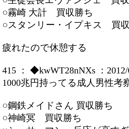
○生徒会長エヴァンジェ 買
○霧崎 大計 買収勝ち
○スタンリー・イプキス 買
疲れたので休憩する
415 ： ◆kwWT28nNXs ：2012/06
1000兆円持ってる成人男性考
○鋼鉄メイドさん 買収勝ち
○神崎冥 買収勝ち