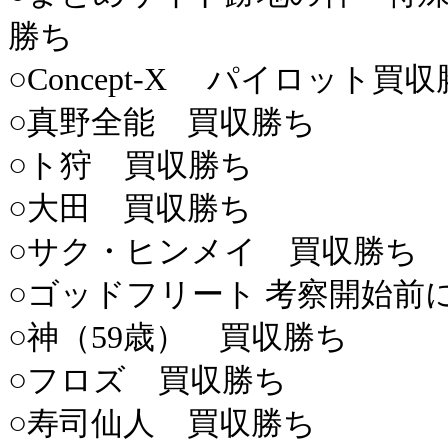
勝ち
○Concept-X パイロット買
○真野全能 買収勝ち
○ト狩 買収勝ち
○大田 買収勝ち
○サク・ヒンメイ 買収勝ち
○ゴッドフリート 考察開始前
○神（59歳） 買収勝ち
○フロズ 買収勝ち
○寿司仙人 買収勝ち