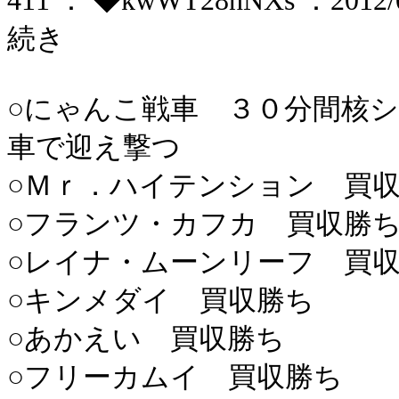
411 ： ◆kwWT28nNXs ：2012/06
続き
○にゃんこ戦車 ３０分間核
車で迎え撃つ
○Ｍｒ．ハイテンション 買
○フランツ・カフカ 買収勝
○レイナ・ムーンリーフ 買
○キンメダイ 買収勝ち
○あかえい 買収勝ち
○フリーカムイ 買収勝ち