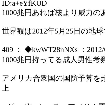
ID:a+eYfKUD
1000兆円あれば核より威力
世界観は2012年5月25日の地
409 ： ◆kwWT28nNXs ：2012/06
1000兆円持ってる成人男性考
アメリカ合衆国の国防予算を
上