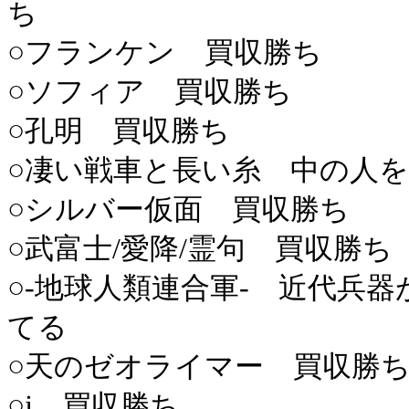
ち
○フランケン 買収勝ち
○ソフィア 買収勝ち
○孔明 買収勝ち
○凄い戦車と長い糸 中の人
○シルバー仮面 買収勝ち
○武富士/愛降/霊句 買収勝ち
○-地球人類連合軍- 近代兵
てる
○天のゼオライマー 買収勝
○j 買収勝ち