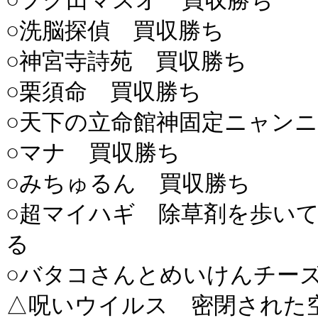
○フグ田マスオ 買収勝ち
○洗脳探偵 買収勝ち
○神宮寺詩苑 買収勝ち
○栗須命 買収勝ち
○天下の立命館神固定ニャン
○マナ 買収勝ち
○みちゅるん 買収勝ち
○超マイハギ 除草剤を歩い
る
○バタコさんとめいけんチー
△呪いウイルス 密閉された