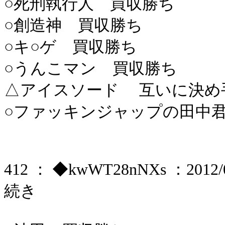
○死刑執行人 買収勝ち
○創造神 買収勝ち
○キ○ゲ 買収勝ち
○うんこマン 買収勝ち
△アイスソード 互いに決め
○ファッキンジャップの田中
412 ： ◆kwWT28nNXs ：2012/06
続き