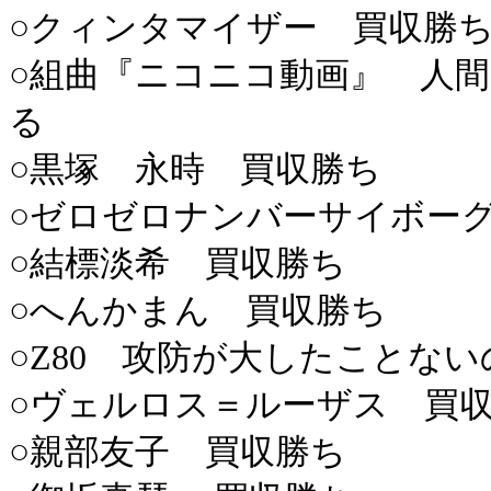
○クィンタマイザー 買収勝
○組曲『ニコニコ動画』 人
る
○黒塚 永時 買収勝ち
○ゼロゼロナンバーサイボー
○結標淡希 買収勝ち
○へんかまん 買収勝ち
○Z80 攻防が大したことな
○ヴェルロス＝ルーザス 買
○親部友子 買収勝ち