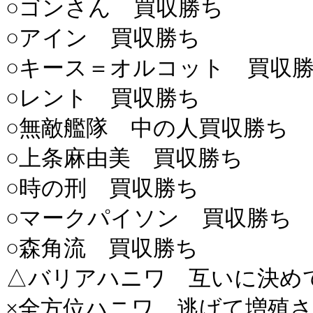
○ゴンさん 買収勝ち
○アイン 買収勝ち
○キース＝オルコット 買収
○レント 買収勝ち
○無敵艦隊 中の人買収勝ち
○上条麻由美 買収勝ち
○時の刑 買収勝ち
○マークパイソン 買収勝ち
○森角流 買収勝ち
△バリアハニワ 互いに決め
×全方位ハニワ 逃げて増殖