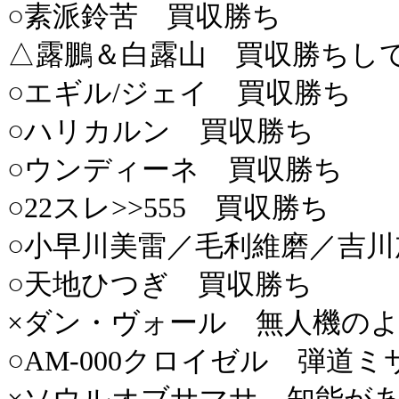
○素派鈴苦 買収勝ち
△露鵬＆白露山 買収勝ちし
○エギル/ジェイ 買収勝ち
○ハリカルン 買収勝ち
○ウンディーネ 買収勝ち
○22スレ>>555 買収勝ち
○小早川美雷／毛利維磨／吉川
○天地ひつぎ 買収勝ち
×ダン・ヴォール 無人機の
○AM-000クロイゼル 弾道ミ