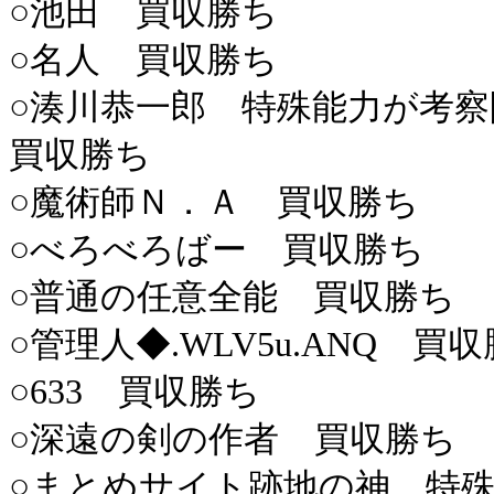
○池田 買収勝ち
○名人 買収勝ち
○湊川恭一郎 特殊能力が考
買収勝ち
○魔術師Ｎ．Ａ 買収勝ち
○べろべろばー 買収勝ち
○普通の任意全能 買収勝ち
○管理人◆.WLV5u.ANQ 買
○633 買収勝ち
○深遠の剣の作者 買収勝ち
○まとめサイト跡地の神 特