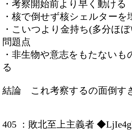
・考察開始前より早く動ける
・核で倒せず核シェルターを
・こいつより金持ち(多分ほぼ
問題点
・非生物や意志をもたないも
る
結論 これ考察するの面倒す
405 ：敗北至上主義者 ◆LjIe4gkZtw