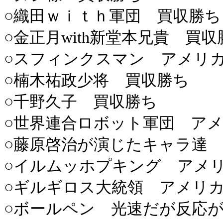
○織田ｗｉｔｈ軍団 買収勝ち
○金正月with新堂本兄貴 買収
○スフィンクスマン アメリ
○楠木祐政少将 買収勝ち
○千野久子 買収勝ち
○世界連合ロボット軍団 ア
○藤原啓治が演じたキャラ達
○イルムッホプキング アメ
○ギルギロス大統領 アメリ
○ボールペン 光速だが反応