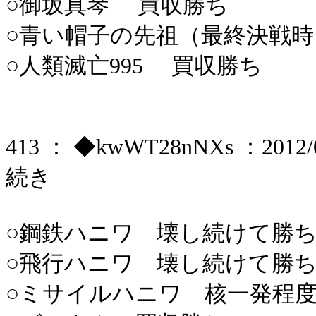
○御坂真琴 買収勝ち
○青い帽子の先祖（最終決戦
○人類滅亡995 買収勝ち
413 ： ◆kwWT28nNXs ：2012/06
続き
○鋼鉄ハニワ 壊し続けて勝
○飛行ハニワ 壊し続けて勝
○ミサイルハニワ 核一発程