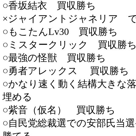
○香坂結衣 買収勝ち
×ジャイアントジャネリア 
○もこたんLv30 買収勝ち
○ミスタークリック 買収勝
○最強の怪獣 買収勝ち
○勇者アレックス 買収勝ち
○かなり速く動く結構大きな
埋める
○紫音（仮名） 買収勝ち
○自民党総裁選での安部氏当