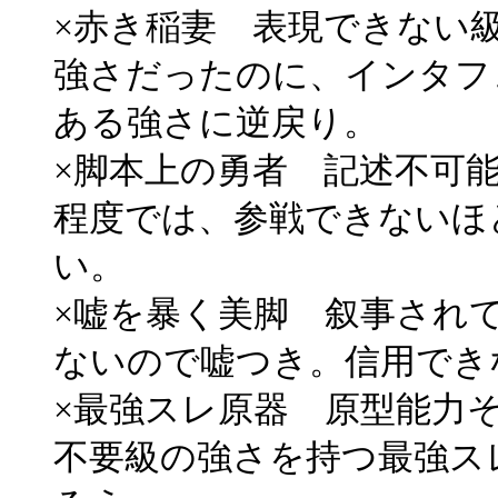
×赤き稲妻 表現できない
強さだったのに、インタフ
ある強さに逆戻り。
×脚本上の勇者 記述不可
程度では、参戦できないほ
い。
×嘘を暴く美脚 叙事され
ないので嘘つき。信用でき
×最強スレ原器 原型能力
不要級の強さを持つ最強ス