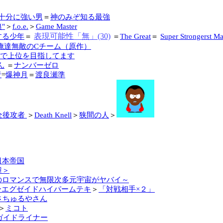
十分に強い男
＝
神のみぞ知る最強
"
＞
f.o.e.
＞
Game Master
表現可能性「無」(30)
する少年
＝
＝
The Great
＝
Super Strongerst M
俺達無敵のCチーム（原作）
で上位を目指してます
ん
＝
ナンバーゼロ
者
=
爆神月
＝
渡良瀬準
全後攻者
＞
Death Knell
＞
狭間の人
＞
日本帝国
瞳＞
のロマンスで無限次多元宇宙がヤバイ～
ーエグゼイドハイパームテキ
＞
「対戦相手×２」
さちゅるやさん
＞
ミコト
ガイドライナー