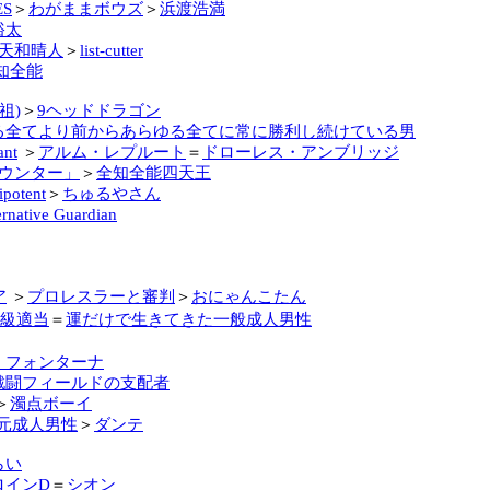
ES
＞
わがままボウズ
＞
浜渡浩満
裕太
天和晴人
＞
list-cutter
知全能
祖)
＞
9ヘッドドラゴン
る全てより前からあらゆる全てに常に勝利し続けている男
ant
＞
アルム・レプルート
＝
ドローレス・アンブリッジ
ウンター」
＞
全知全能四天王
otent
＞
ちゅるやさん
ernative Guardian
ア
＞
プロレスラーと審判
＞
おにゃんこたん
級適当
＝
運だけで生きてきた一般成人男性
・フォンターナ
戦闘フィールドの支配者
＞
濁点ボーイ
元成人男性
＞
ダンテ
らい
ロインD
＝
シオン