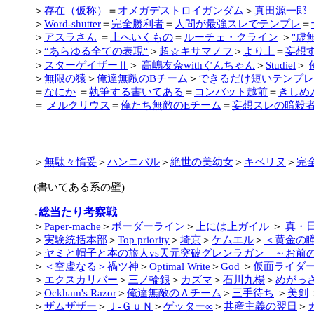
＞
存在（仮称）
＝
オメガデストロイガンダム
＞
真田源一郎
＞
Word-shutter
＝
完全勝利者
＝
人間が最強スレでテンプレ
＝
＞
アスラさん
＝
上へいくもの
＝
ルーチェ・クライン
＞
"虚無
＞
“あらゆる全ての表現“
＞
超☆キサマノフ
＞
より上
＝
妄想
＞
スターゲイザーⅡ
＞
高嶋友奈withぐんちゃん
＞
Studiel
＞
＞
無限の猿
＞
俺達無敵のBチーム
＞
できるだけ短いテンプレ
＝
なにか
＝
執筆する書いてある
＝
コンバット越前
＝
きしめ
＝
メルクリウス
＝
俺たち無敵のEチーム
＝
妄想スレの暗殺
＞
無駄々惰妥
＞
ハンニバル
＞
絶世の美幼女
＞
キペリヌ
＞
完
(書いてある系の壁)
総当たり考察戦
↓
＞
Paper-mache
＞
ボーダーライン
＞
上には上ガイル
＞
真・
＞
実験統括本部
＞
Top priority
＞
埼京
＞
ケムエル
＞
＜黄金の
＞
ヤミと帽子と本の旅人vs天元突破グレンラガン ～お前
＞
＜空虚なる＞禍ツ神
＞
Optimal Write
＞
God
＞
仮面ライダ
＞
エクスカリバー
＞
三ノ輪銀
＞
カズマ
＞
石川九楊
＞
めがっ
＞
Ockham's Razor
＞
俺達無敵のＡチーム
＞
三手待ち
＞
美剣
＞
ザムザザー
＞
Ｊ-ＧｕＮ
＞
ゲッター∞
＞
共産主義の翌日
＞