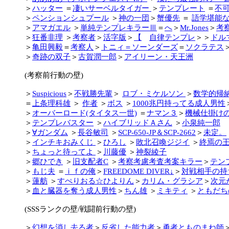
＞
ハッター
＝
凄いサーベルタイガー
＞
テンプレート
＝
不
＞
ペンションシュプール
＞
神の一団
＞
蟹優先
＝
語学堪能
＞
アマガエル
＞
単純テンプレキラーⅢ
＝
へ
＞
Mr.Jones
＞
考
＞
狂番非理
＞
考察者
＞
活字版
＞
【
自律テンプレ
＞＞
ドル
＞
亀田興毅
＝
考察人
＞
トニィ＝ソーンダーズ
＝
ソクラテス
＞
奇跡の双子
＞
古賀潤一郎
＞
アイリーン・天王洲
(考察前行動の壁)
＞
Suspicious
＞
不戦勝先輩
＞
ロブ・ミケルソン
＞
数学的帰
＝
上条理科雄
＞
作者
＞
ボス
＞
1000兆円持ってる成人男性
＞
オーバーロード(タイタス一世)
＝
ナマン３
＞
機械仕掛け
＞
テンプレバスター
＞
ハイブリッドＡさん
＞
小泉純一郎
＞
∀ガンダム
＞
長谷敏司
＞
SCP-650-JP＆SCP-2662
＞
未定。
＞
インチキおみくじ
＞
ひろし
＞
敗北召喚ジジイ
＞
終焉の
＞
ちょっと待ってよ
＞
川藤優
＞
神裂綾子
＞
郷ひでき
＞
旧支配者C
＞
考察考慮考査考案キラー
＞
テン
＞
もじ夫
＝
ｉｆの俺
＞
FREEDOME DIVER↓
＞
対戦相手の持
＞
蓮舫
＞
すぺりおる☆ひよりん
＞
カリム・グラシア
＞
次元
＞
血と臓器を奪う成人男性
＞
ちん雄
＞
ミキティ
＞
ともだち
(SSSランクの壁/戦闘前行動の壁)
＞
幻想を消し去る者
＞
反省した能力者
＞
勇者とものまね師