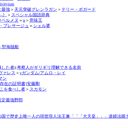
ivityism
な最強
＞
天元突破グレンラガン
＞
テリー・ボガード
e―》
＞
スペシャル国語辞典
ウペルメヌ
＝
α
＞
意味王
・プレサージュ
＝
シェル婆
ト型海賊船
越した者
≧
考察人がギリギリ理解できる名前
ヴァレス
＞
νガンダム/アムロ・レイ
マン
全存在の証明書]安藤剛
こを食べし者
＞
スカモン
設定最強野郎
の国で歴史上唯一人の現世現人法王兼「「「大天皇」」」道鏡法眼