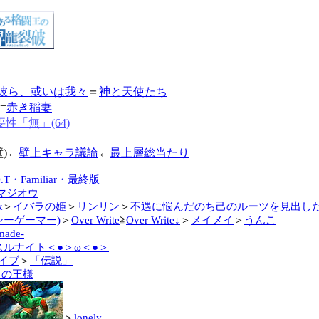
彼ら、或いは我々
＝
神と天使たち
=
赤き稲妻
性「無」(64)
)←
壁上キャラ議論
←
最上層総当たり
O.T・Familiar・最終版
マジオウ
к
＞
イバラの姫
＞
リンリン
＞
不遇に悩んだのち己のルーツを見出し
シーゲーマー)
＞
Over Write
≧
Over Write↓
＞
メイメイ
＞
うんこ
 made‐
ルナイト＜●＞ω＜●＞
イブ
＞
「伝説」
リの王様
＞
lonely