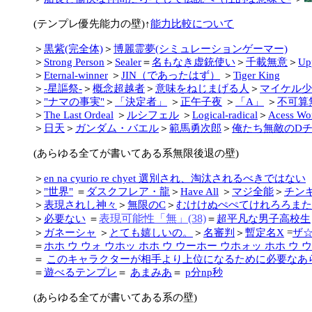
(テンプレ優先能力の壁)↑
能力比較について
＞
黒紫(完全体)
＞
博麗霊夢(シミュレーションゲーマー)
＞
Strong Person
＞
Sealer
＝
名もなき虚銃使い
＞
千載無意
＞
Up
＞
Eternal-winner
＞
JIN（であったはず）
＞
Tiger King
＞
-星謳祭-
＞
概念超越者
＞
意味をねじまげる人
＞
マイケル少
＞
"ナマの事実"
＞
「決定者」
＞
正午子夜
＞
「A」
＞
不可算
＞
The Last Ordeal
＞
ルシフェル
＞
Logical-radical
＞
Acess Wo
＞
日天
＞
ガンダム・バエル
＞
範馬勇次郎
＞
俺たち無敵のD
(あらゆる全てが書いてある系無限後退の壁)
＞
en na cyurio re chyet 選別され、淘汰されるべきではない
＞
"世界"
＝
ダスクフレア・龍
＞
Have All
＞
マジ全能
＞
チン
＞
表現されし神々
＞
無限のC
＞
むけけぬぺぺてけれろろまた
表現可能性「無」(38)
＞
必要ない
＝
＝
超平凡な男子高校生
＞
ガネーシャ
＞
とても嬉しいの。
＞
名審判
＞
暫定名X
=
ザ
＝
ホホ ウ ウォ ウホッ ホホ ウ ウーホー ウホォッ ホホ ウ 
＝
このキャラクターが相手より上位になるために必要なあ
＝
遊べるテンプレ
＝
あまみあ
＝
p分np秒
(あらゆる全てが書いてある系の壁)