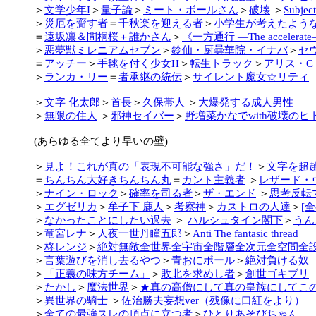
＞
文学少年I
＞
量子論
＞
ミート・ボールさん
＞
破壊
＞
Subject
＞
災厄を齎す者
＝
千秋楽を迎える者
＞
小学生が考えたよう
＝
遠坂凛＆間桐桜＋誰かさん
＞
《一方通行 ―The accelerat
＞
悪夢獣ミレニアムセブン
＞
鈴仙・厨曇華院・イナバ
＞
セ
＝
アッチー
＞
手毬を付く少女H
＞
転生トラック
＞
アリス・C
＞
ランカ・リー
＝
者承継の統伝
＞
サイレント魔女☆リティ
＞
文字 化太郎
＞
首長
＞
久保帯人
＞
大爆発する成人男性
＞
無限の住人
＞
邪神セイバー
＞
野増菜かなでwith破壊のヒ
(あらゆる全てより早いの壁)
＞
見よ！これが真の「表現不可能な強さ」だ！
＞
文字を超
＝
ちんちん大好きちんちん丸
＝
カント主義者
＞
レザード・
＞
ナイン・ロック
＞
確率を司る者
＞
ザ・エンド
＞
思考反転
＞
エグゼリカ
＞
牟子下 鹿人
＞
考察神
＞
カストロの人達
＞
[
＞
なかったことにしたい過去
＞
ハルシュタイン閣下
＞
うん
＞
竜宮レナ
＞
人夜一世丹瞳五郎
＞
Anti The fantasic thread
＞
柊レンジ
＞
絶対無敵全世界全宇宙全階層全次元全空間全
＞
言葉遊びを消し去るやつ
＞
青おにポール
＞
絶対負ける奴
＞
「正義の味方チーム」
＞
敗北を求めし者
＞
創世ゴキブリ
＞
たかし
＞
魔法世界
＞
★真の高僧にして真の皇族にしてこ
＞
異世界の騎士
＞
佐治勝夫妄想ver（残像に口紅をより）
＞
全ての最強スレの頂点に立つ者
＞
ひとりあそびちゃん