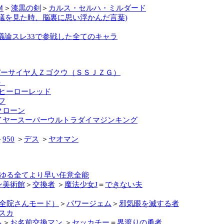
Ｍ
＞
漆黒の剣
＞
カルス・セルハ・ミルダード
蟻を見た時、脳裏に思い浮かんだ言葉)
議論スレ33で参戦した全てのキャラ
パーサイヤ人Ｚゴクウ（ＳＳＪＺＧ）
）
ヒーローレッド
フ
クローン
イヤースーパーウルトラダイマジンキング
＞
950
＞
デス
＞
ヤオマン
ゆる全てより早い任意全能
ン美術館
＞
交換者
＞
魔法少女J
＝
できない夫
全院さんモード）
＞
パワージェム
＞
邪気眼を滅する者
スカ
ム
＞
お名前交換マン
＞
セッカチー
＝
界渡りの勇者