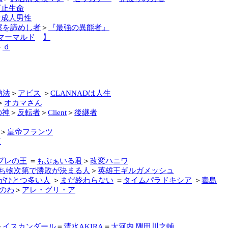
可止生命
な成人男性
察を諦めし者
＞
『最強の異能者』
マーマルド
】
＞
ｄ
納法
＞
アビス
＞
CLANNADは人生
＞
オカマさん
の神
＞
反転者
＞
Client
＞
後継者
＞
皇帝フランツ
王
プレの王
＝
もぶぁいる君
＞
改変ハニワ
ち物次第で勝敗が決まる人
＞
英雄王ギルガメッシュ
がひとつ多い人
＞
まだ終わらない
＝
タイムパラドキシア
＞
毒島
のわ
＞
アレ・グリ・ア
＞
イスカンダール
＝
清水AKIRA
＝
大河内 隅田川之輔