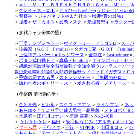
＞
＝ＬＩＭＩＴ：ＢＲＥＡＫＴＨＲＯＵＧＨ＝ Ｍ(・”・)
＞
グレイテストロボ
＞
どぅびっしゅいー(うじゃうじゃいる
＞
警察神
＞
ジャパネットやまだ社長
＞
恩師
=
真の最強1
＞
強者
＞
ザ・カオス
＞
変態マスク
＞
最強妄想キャラクター
（参戦キャラ全体の壁）
＞
丁寧テンプレキラー
＞
ヴィクトリー・ドラゴンΩ
＞
スー
＞
往義家（G.O.T・Familiar)
＝
タガカミ家（G.O.T・Familiar
＞
上位神アルバート≡エッジワース
＞
全存在
＞
Last-winner
＝
＞
ボタン式自動ドア
＞
真偽・Echtheit
＞
ナインボール＝セラ
＞
超絶対深層世界全階層最強デ全知全能ウルトラスーパー
昆虫恐竜哺乳類魚類人類超夢怪獣ッドゴッドメガデストロ
＞
手癖の悪すぎる男
＞
ストレンジャー
＞
「無限のゼロ」
＞
嫌われ者のギャリー・スー
＞
愛される者・メアリースー
（考察前 前行動の壁）
＞
金牙真燃
＞
ピカ厨
＞
スクウェアマン
＞
ラインマン
＞
あら
＞
あらゆる全てより早い成人男性
＝
想星亀
＞
メトロポリタ
＞
水島努
＞
江戸川コナン
＞
博麗 霊夢
＞
No.2-ⅩⅢ
＞
ゲレゲレゲレ
＞
福田
＞
安心院なじみ（アルティメット完
＞
ブーム君
＞
三行メタ
＞
三行
＝
VIPPER
＞
山田タロヲ
＞
シ
＞
ああああ（テポドンクエストⅦ）
＞
僕たち最強のAチー