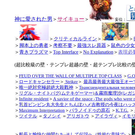
神に愛された男
サイキョー
＞
＞
妄位：
＞
＞
クリティカルライン
＞
＞
＞
脚本上の勇者
＞
考察不要
＞
最強スレ原器
＞
鼠色の少女
＞
青きプラズマ
＞
Top Interface
＞
No Explanation
＞
表現必要
(超比較級の壁・テンプレ超越の壁・超テンプレ比較の壁
＞
FEUD OVER THE WALL OF MULTIPLE TOP CLASS
＞
G.
＞
ロードキャンセラー
＞
Striker
＞
最高最善最大最強王オー
＞
唯一絶対究極超絶大殺戮神
＞
Трансцендентальная челове
＞
リグル・ナイトバグ(ムテキゲーマー)＆霧雨魔理沙(レガ
＞
Infinite resident
＞
A savior of the space ‐The gods who were
＞
乳首ビンビン丸大先生とちんぽハメ吉教授の今夜はハッス
＞
Maximum Interpretation
＞
パラノイドゥの原石
＞
K.T.G.
＞
＞
ツイテル
＝
タノシイ
＝
アリガトウ
＞
アイラヴィ
＞
イモ
＞
船長と愉快な仲間たち‐そして伝説へ（性的な意味で‐
＞