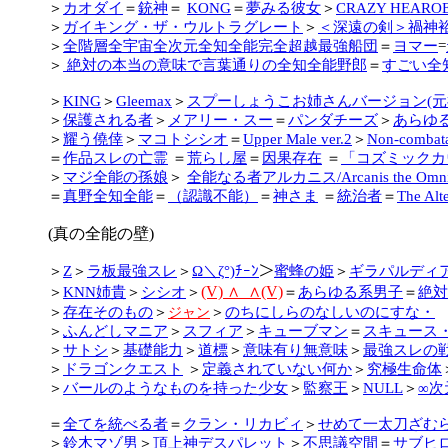
＞
カオダイ
＝
銃神
＝
KONG
＝
夢みる彼女
＞
CRAZY HEARO
＞
ガイキング・ザ・ウルトラグレート
＞
＜深遠の剣＞禍神
＞
全階層全宇宙全次元全知全能完全超越最強船団
＝
ヨマー
=
＞
絶対の本当の意味で言葉通りの全知全能野郎
＝
すごい全
＞
KING
＞
Gleemax
＞
スプーしょうこお姉さんバージョン(元
＞
保護される者
＞
メアリー・スー
＝
パンダチーズ
＞
あらゆ
＞
耀う僥倖
＞
マコトシシオ
＝
Upper Male ver.2
＞
Non-combat
＝
作品スレの亡霊
＝
荒らし屋
＝
因果存在
＝
「コズミックカ
＞
マジ全能の孫娘
＞
全能なる者アルカニス/Arcanis the Omnip
＝
真野全知全能
＝
（認識不能）
＝
神さま
＝
統治者
＝
The Alt
(真の全能の壁)
＞
Z
＞
ラ板最強スレ
＞
Ω＼ζ°)ﾁｰﾝ
＞
蜜蜂の姫
＞
ギラパルディ
(V) ∧_∧(V)
＞
KNN姉貴
＞
シシオ
＞
＝
あらゆる系男子
＝
絶対
＞
存在そのもの
＞
＞
のちにしらのなしいのにすな・
ジャン
＞
ふんどしマニア
＞
スフィア
＞
キューブマン
＝
スキュース
＞
サトシ
＞
基礎能力
＞
道標
＞
意味有り無意味
＞
最強スレの
＞
ドラゴンクエスト
＞
定義されていない何か
＞
究極生命体
＞
バールのようなものを持った少女
＞
監察王
＞
NULL
＞
∞次
＝
全てを統べる者
＝
クラン・リカビィ
＞
せめて一太刀ざむ
＞
鈴木マゾ男
＞
頂上神デスパレット
＞
不思議空間
＝
サブヒ