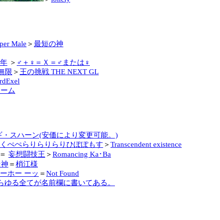
per Male
＞
最短の神
年
＞
♂＋♀＝Ｘ＝♂または♀
無限
＞
王の挑戦 THE NEXT GL
rdExel
チーム
ギ・スハーン(安価により変更可能。)
くぺぺらりらりらりひぽぽもす
＞
Transcendent existence
＝
妄想闘技王
＞
Romancing Ka･Ba
☆神
＝
梢江様
ウーホー ーッ
＝
Not Found
らゆる全てが名前欄に書いてある。