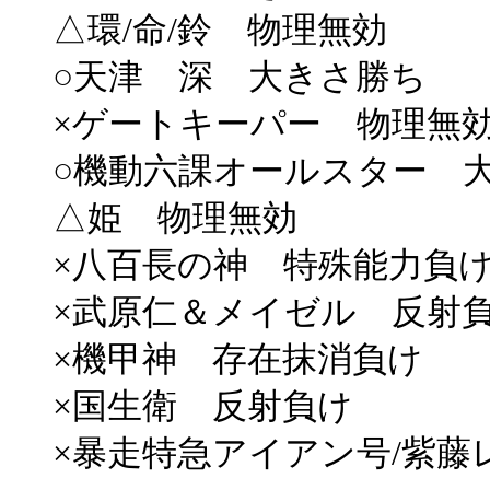
△環/命/鈴 物理無効
○天津 深 大きさ勝ち
×ゲートキーパー 物理無
○機動六課オールスター 
△姫 物理無効
×八百長の神 特殊能力負
×武原仁＆メイゼル 反射
×機甲神 存在抹消負け
×国生衛 反射負け
×暴走特急アイアン号/紫藤