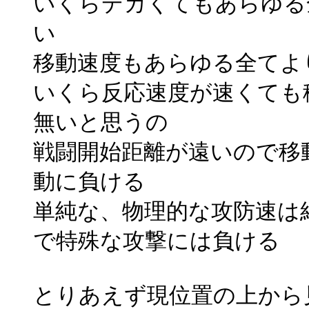
いくらデカくてもあらゆる
い
移動速度もあらゆる全てよ
いくら反応速度が速くても
無いと思うの
戦闘開始距離が遠いので移
動に負ける
単純な、物理的な攻防速は
で特殊な攻撃には負ける
とりあえず現位置の上から