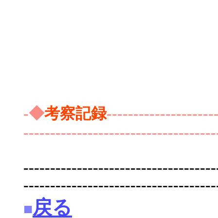
-◆
考察記録
--------------------
------------------------------------
------------------------------------
------------------------------------
戻る
■