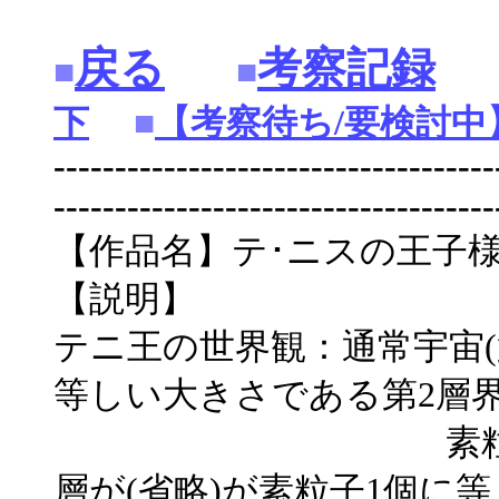
戻る
考察記録
■
■
下
■
【考察待ち/要検討中
------------------------------------
------------------------------------
【作品名】テ･ニスの王子
【説明】
テニ王の世界観：通常宇宙(第
等しい大きさである第2層界
素粒子1個に等
層が(省略)が素粒子1個に等