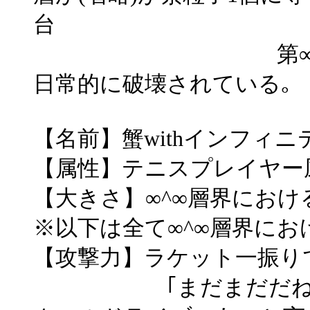
台
第∞^∞層以下
日常的に破壊されている｡
【名前】蟹withインフィ
【属性】テニスプレイヤー
【大きさ】∞^∞層界におけ
※以下は全て∞^∞層界にお
【攻撃力】ラケット一振り
｢まだまだだね｣の