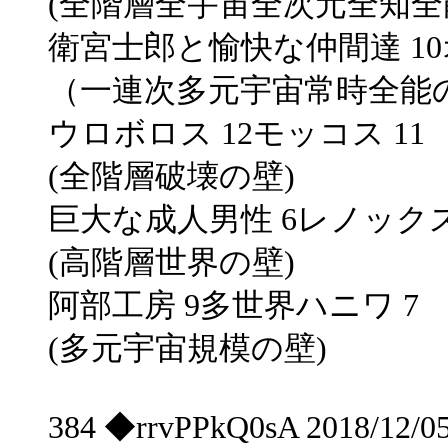
(全階層全宇宙全次元全知全
衛宮士郎と愉快な仲間達 10
（一連次多元宇宙常時全能
ウロボロス 12モッコス 11
(全階層破壊の壁)
巨大な成人男性 6レノック
(高階層世界の壁)
阿部工房 9多世界ハニワ 7
(多元宇宙規模の壁)
384 ◆rrvPPkQ0sA 2018/12/0