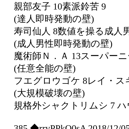
親部友子 10素派鈴苦 9
(達人即時発動の壁)
寿司仙人 8数値を操る成人男
(成人男性即時発動の壁)
魔術師Ｎ．Ａ 13スーパーニー
(任意全能の壁)
フエグロウゴケ 8レイ・スキ
(大規模破壊の壁)
規格外シャクトリムシ 7 ハウ
385 ◆rrvPPkQ0sA 2018/12/0