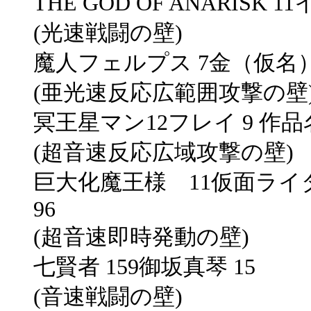
THE GOD OF ANARISK 1
(光速戦闘の壁)
魔人フェルプス 7金（仮名） 
(亜光速反応広範囲攻撃の壁
冥王星マン12フレイ 9 
(超音速反応広域攻撃の壁)
巨大化魔王様 11仮面ラ
96
(超音速即時発動の壁)
七賢者 159御坂真琴 15
(音速戦闘の壁)