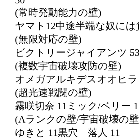
50
(常時発動能力の壁)
ヤマト12中途半端な奴には負
(無限対応の壁)
ビクトリージャイアンツ 53
(複数宇宙破壊攻防の壁)
オメガアルキデスオオヒラタ 1
(超光速戦闘の壁)
霧咲切奈 11ミック/ベリー 1
(Aランクの壁/宇宙破壊の壁
ゆきと 11黒穴 落人 11