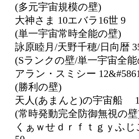
(多元宇宙規模の壁)
大神さま 10エバラ16世 9
(単一宇宙常時全能の壁)
詠原睦月/天野千穂/日向暦 35
(Sランクの壁/単一宇宙全能
アラン・スミシー 12&#5861
(勝利の壁)
天人(あまんと)の宇宙船 1
(常時発動完全防御無視の壁
くぁｗせｄｒｆｔｇｙふじ