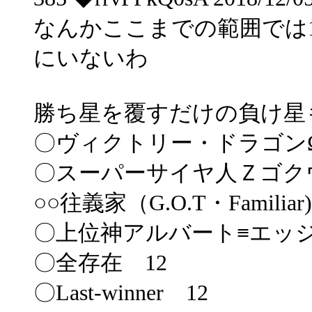
なんかここまでの範囲では
にいないわ
勝ち星を覆すだけの負け星
〇ヴィクトリー・ドラゴン
〇スーパーサイヤ人Ｚゴク
○○往義家（G.O.T・Familia
〇上位神アルバート≡エッジ
〇全存在 12
〇Last-winner 12