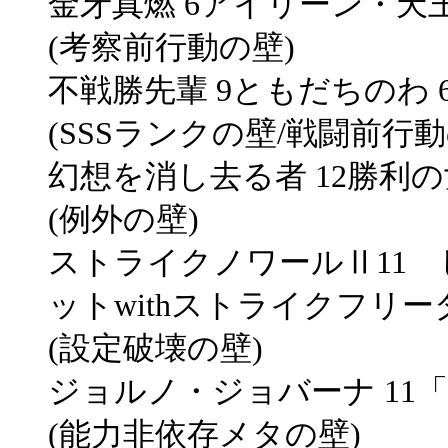
金牙真燃 6アイリーン・天王
(考察前行動の壁)
不戦勝先輩 9ともだちのわ 
(SSSランクの壁/戦闘前行動
幻想を消し去る者 12勝利の
(例外の壁)
ストライクノワールⅡ11
ットwithストライクフリー
(設定破壊の壁)
ジョルノ・ジョバーナ 11「
(能力非依存メタの壁)