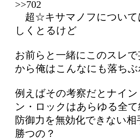
>>702
超☆キサマノフについて
しくとるけど
お前らと一緒にこのスレで
から俺はこんなにも落ちぶれ
例えばその考察だとナイン
ン・ロックはあらゆる全て
防御力を無効化できない相
勝つの？