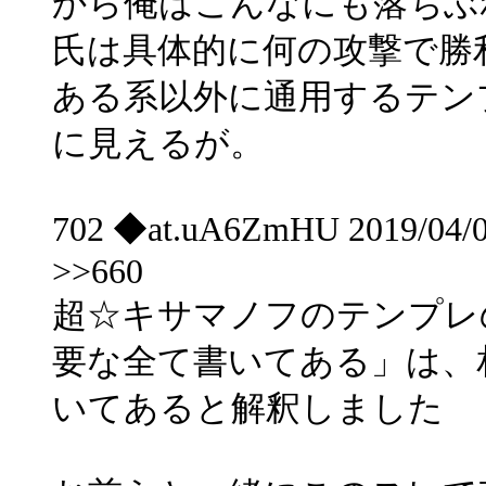
から俺はこんなにも落ちぶれ
氏は具体的に何の攻撃で勝
ある系以外に通用するテン
に見えるが。
702 ◆at.uA6ZmHU 2019/04/0
>>660
超☆キサマノフのテンプレ
要な全て書いてある」は、
いてあると解釈しました