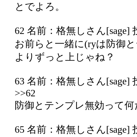
とでよろ。
62 名前：格無しさん[sage] 投稿日
お前らと一緒に(ryは防御
よりずっと上じゃね？
63 名前：格無しさん[sage] 投稿日
>>62
防御とテンプレ無効って何
65 名前：格無しさん[sage] 投稿日