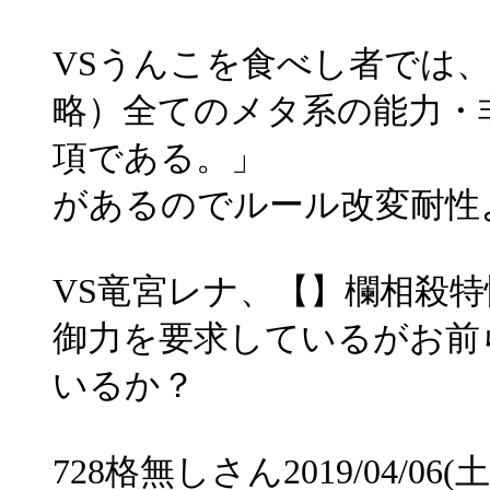
VSうんこを食べし者では
略）全てのメタ系の能力・
項である。」
があるのでルール改変耐性
VS竜宮レナ、【】欄相殺
御力を要求しているがお前
いるか？
728格無しさん2019/04/06(土) 0