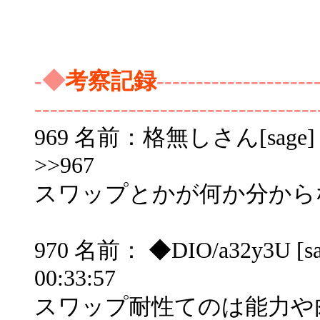
-◆
考察記録
--------------------
------------------------------------
969 名前：格無しさん[sage] 投稿
>>967
スワップとかが何か分から
970 名前： ◆DIO/a32y3U [s
00:33:57
スワップ耐性てのは能力や