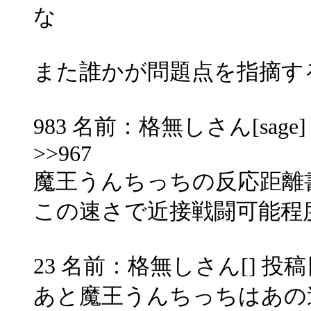
な
また誰かが問題点を指摘す
983 名前：格無しさん[sage] 投稿
>>967
魔王うんちっちの反応距離
この速さで近接戦闘可能程
23 名前：格無しさん[] 投稿日：20
あと魔王うんちっちはあの