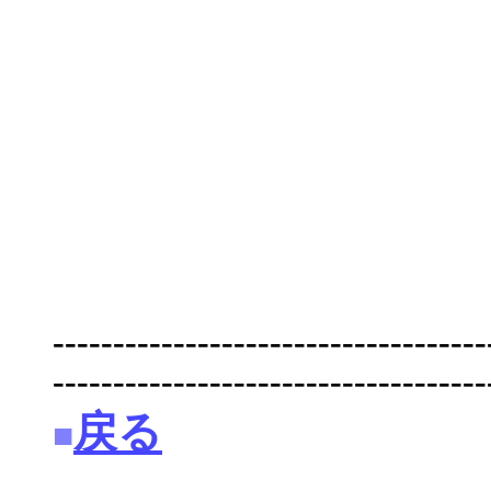
------------------------------------
------------------------------------
戻る
■