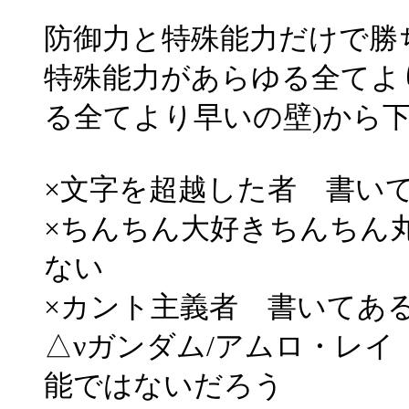
防御力と特殊能力だけで勝
特殊能力があらゆる全てよ
る全てより早いの壁)から
×文字を超越した者 書い
×ちんちん大好きちんちん
ない
×カント主義者 書いてあ
△νガンダム/アムロ・レ
能ではないだろう