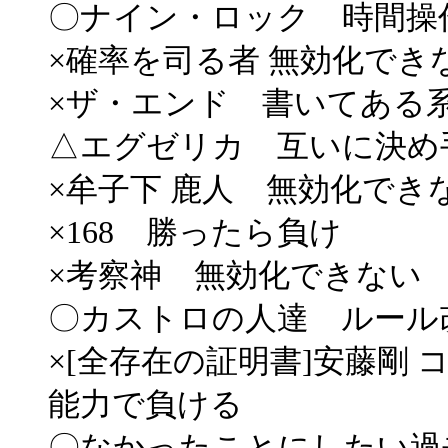
〇ナイン・ロック 時間操
×確率を司る者 無効化でき
×ザ・エンド 書いてある
△エグゼリカ 互いに決め
×牟子下 鹿人 無効化でき
×168 勝ったら負け
×考察神 無効化できない
〇カストロの人達 ルール
×[全存在の証明書]安藤剛
能力で負ける
〇なかったことにしたい過