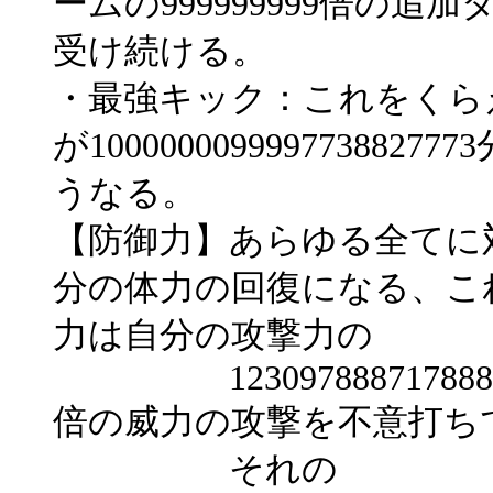
ームの999999999倍の
受け続ける。
・最強キック：これをくら
が1000000099997738
うなる。
【防御力】あらゆる全てに
分の体力の回復になる、こ
力は自分の攻撃力の
12309788871788898172
倍の威力の攻撃を不意打ち
それの