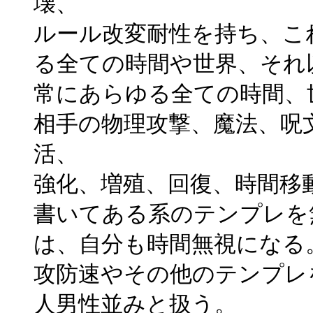
壊、
ルール改変耐性を持ち、こ
る全ての時間や世界、それ
常にあらゆる全ての時間、
相手の物理攻撃、魔法、呪
活、
強化、増殖、回復、時間移
書いてある系のテンプレを
は、自分も時間無視になる
攻防速やその他のテンプレ
人男性並みと扱う。