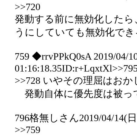
>>720
発動する前に無効化したら
うにしていても無効化でき
759 ◆rrvPPkQ0sA 2019/04/1
01:16:18.35ID:r+LqxtXl>>79
>>728 いやその理屈はおか
発動自体に優先度は被っ
796格無しさん2019/04/14(日) 1
>>759