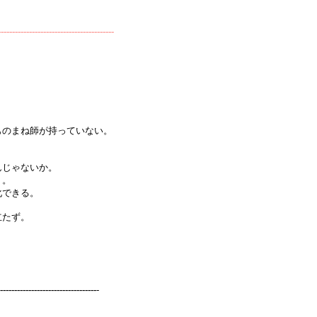
-----------------------------------------
ものまね師が持っていない。
んじゃないか。
う。
化できる。
立たず。
----------------------------------
-