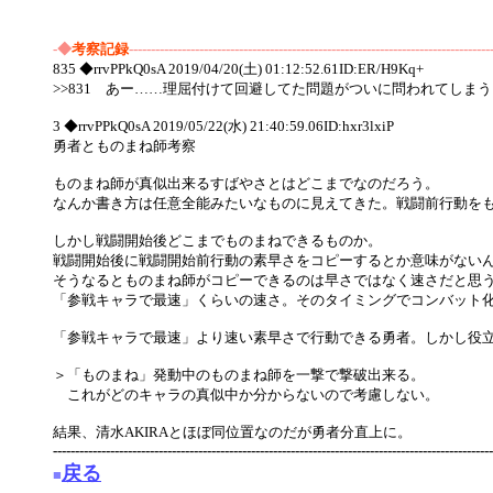
-◆
考察記録
----------------------------------------------------------------------------------
835 ◆rrvPPkQ0sA 2019/04/20(土) 01:12:52.61ID:ER/H9Kq+
>>831 あー……理屈付けて回避してた問題がついに問われてしまう
3 ◆rrvPPkQ0sA 2019/05/22(水) 21:40:59.06ID:hxr3lxiP
勇者とものまね師考察
ものまね師が真似出来るすばやさとはどこまでなのだろう。
なんか書き方は任意全能みたいなものに見えてきた。戦闘前行動を
しかし戦闘開始後どこまでものまねできるものか。
戦闘開始後に戦闘開始前行動の素早さをコピーするとか意味がない
そうなるとものまね師がコピーできるのは早さではなく速さだと思
「参戦キャラで最速」くらいの速さ。そのタイミングでコンバット
「参戦キャラで最速」より速い素早さで行動できる勇者。しかし役
＞「ものまね」発動中のものまね師を一撃で撃破出来る。
これがどのキャラの真似中か分からないので考慮しない。
結果、清水AKIRAとほぼ同位置なのだが勇者分直上に。
----------------------------------------------------------------------------------------------------
戻る
■