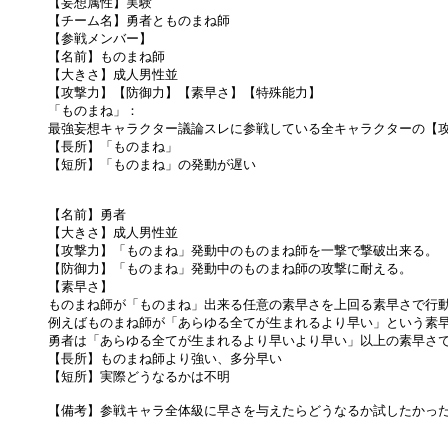
【妄想属性】実験
【チーム名】勇者とものまね師
【参戦メンバー】
【名前】ものまね師
【大きさ】成人男性並
【攻撃力】【防御力】【素早さ】【特殊能力】
「ものまね」：
最強妄想キャラクター議論スレに参戦している全キャラクターの【攻
【長所】「ものまね」
【短所】「ものまね」の発動が遅い
【名前】勇者
【大きさ】成人男性並
【攻撃力】「ものまね」発動中のものまね師を一撃で撃破出来る。
【防御力】「ものまね」発動中のものまね師の攻撃に耐える。
【素早さ】
ものまね師が「ものまね」出来る任意の素早さを上回る素早さで行
例えばものまね師が「あらゆる全てが生まれるより早い」という素
勇者は「あらゆる全てが生まれるより早いより早い」以上の素早さ
【長所】ものまね師より強い、多分早い
【短所】実際どうなるかは不明
【備考】参戦キャラ全体級に早さを与えたらどうなるか試したかっ