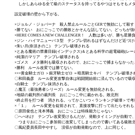
しかしあらゆる全て級のステータスを持ってるやつはそもそもメタ
設定破壊の壁から下がる。
×ジョルノ・ジョバーナ 殺人禁止ルールごとGERで無効にして殺す
×勝てない おにごっこでの勝敗とかそんな話してない。どっちが強
×HERE COMES A NEW CHALLENGER！ 人数は多いが、勝
×ジン・ハイマニューバ３型 テンプレ切れるはずなんだけど近づけ
×朱い月(奈須きのこ) テンプレ破壊される
×とある魔術の禁書目録(インデックス)＆とある科学の超電磁砲(レー
×純潔のマリア テンプレ破壊される
×ゴメス メタ勝利も吸収されるので、おにごっこで捕まらなかった
×勝利 ルール改変では勝てない。
×××黄金騎士ガロ ＞銀牙騎士ゼロ ＝暗黒騎士キバ テンプレ破壊さ
〇和田義彦 ルール変更攻撃自体は戦闘開始前に済んでいるので吸
×白騎士 テンプレ抹消される。
△魔王（最強勇者シリーズ） ルール変更を無効化される。
×地獄の裁判所の裁判長 おにごっこ中に裁かれる。敗北刑
×終止符を打つ者 消される。ってかこいつ＜ランキング破壊＞で考
×「１」 ルール変更を錠前されて、直接攻撃に打って出たらそれも
〇原田俊也と滝本博義 おにごっこは特殊能力じゃない
〇へべれけ テンプレ改変受けるんだが、発動タイミングが自動で
つまりおにごっこ参加前に改変してしまったので書いてある級敗
〇風紀委員長田中やすし 没収が自動発動なので、上に同じく。