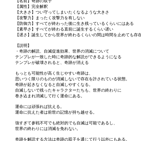
【名前】奇跡の双子
【属性】完全解釈
【大きさ】つい守ってしまいたくなるような大きさ
【攻撃力】まったく攻撃力を有しない
【防御力】すべてが終わった後に生き残っているくらいにはある
【素早さ】すべてが終わる直前に誕生するくらい遅い
【遅さ】誕生してから世界が終わるくらいの間は時間を止めても存
【説明】
・奇跡の解読、自滅促進効果、世界の消滅について
テンプレが一致した時に奇跡的な解読ができるようになる
テンプレが破壊されると、奇跡が消える
もっとも可能性が高く生じやすい奇跡は、
思いつく限りのものが消滅しないで存在を許されている状態。
奇跡が起きなくなると自滅しやすくなる。
自滅しないで残ったキャラクターたちも、世界の終わりに
巻き込まれ消滅して行く運命にある。
運命には頑張れば抗える。
運命に抗えた者は前世の記憶が持ち越せる。
強すぎて参戦不可でも絶対的でも自滅は可能であるし、
世界の終わりには消滅を免れない。
奇跡を解読する方法は奇跡の双子を通じて行う以外にもある。