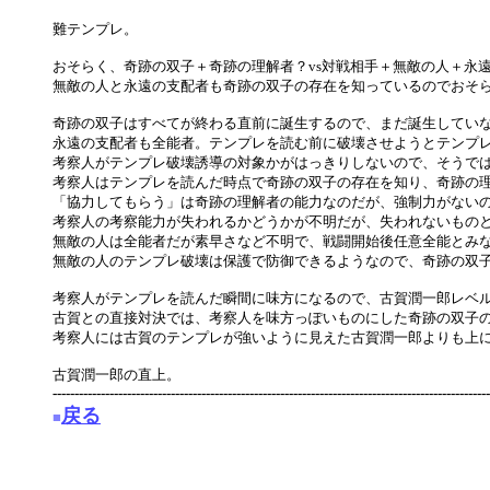
難テンプレ。
おそらく、奇跡の双子＋奇跡の理解者？vs対戦相手＋無敵の人＋永
無敵の人と永遠の支配者も奇跡の双子の存在を知っているのでおそ
奇跡の双子はすべてが終わる直前に誕生するので、まだ誕生してい
永遠の支配者も全能者。テンプレを読む前に破壊させようとテンプ
考察人がテンプレ破壊誘導の対象かがはっきりしないので、そうで
考察人はテンプレを読んだ時点で奇跡の双子の存在を知り、奇跡の
「協力してもらう」は奇跡の理解者の能力なのだが、強制力がない
考察人の考察能力が失われるかどうかが不明だが、失われないもの
無敵の人は全能者だが素早さなど不明で、戦闘開始後任意全能とみ
無敵の人のテンプレ破壊は保護で防御できるようなので、奇跡の双
考察人がテンプレを読んだ瞬間に味方になるので、古賀潤一郎レベ
古賀との直接対決では、考察人を味方っぽいものにした奇跡の双子
考察人には古賀のテンプレが強いように見えた古賀潤一郎よりも上
古賀潤一郎の直上。
----------------------------------------------------------------------------------------------------
戻る
■