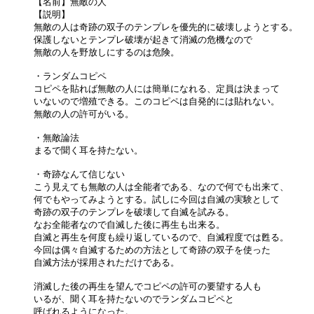
【名前】無敵の人
【説明】
無敵の人は奇跡の双子のテンプレを優先的に破壊しようとする。
保護しないとテンプレ破壊が起きて消滅の危機なので
無敵の人を野放しにするのは危険。
・ランダムコピペ
コピペを貼れば無敵の人には簡単になれる、定員は決まって
いないので増殖できる。このコピペは自発的には貼れない。
無敵の人の許可がいる。
・無敵論法
まるで聞く耳を持たない。
・奇跡なんて信じない
こう見えても無敵の人は全能者である、なので何でも出来て、
何でもやってみようとする。試しに今回は自滅の実験として
奇跡の双子のテンプレを破壊して自滅を試みる。
なお全能者なので自滅した後に再生も出来る。
自滅と再生を何度も繰り返しているので、自滅程度では甦る。
今回は偶々自滅するための方法として奇跡の双子を使った
自滅方法が採用されただけである。
消滅した後の再生を望んでコピペの許可の要望する人も
いるが、聞く耳を持たないのでランダムコピペと
呼ばれるようになった。