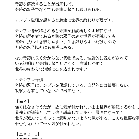
奇跡を解読することが出来れば、
奇跡の双子でなくても奇跡は起こし続けられる。
テンプレ破壊が起きると急速に世界の終わりが近づく。
テンプレを破壊されると奇跡が解読著しく困難になり、
奇跡の所有者である奇跡の双子のみが世界が消滅しても
運命に抗い生き残りやすい、生き残りやすいだけなので
奇跡の双子以外にも希望はある。
なお奇跡は良く分からない代物である。理論的に説明がされて
いる説明ほど奇跡は起こりにくく、自滅しやすく、
世界の終わりで消滅に巻き込まれやすい
・テンプレ保護
奇跡の双子はテンプレを保護している。自発的には破壊しない。
攻撃力を有していないので出来ない。
【備考】
強くはなさそうだが、故に気が付かれないまま世界が消滅するかも
最強妄想議論としては強さ議論しているが、最強になっても
世界が滅んでしまっては意味がないような気がする。こんな重要な
中心付近にいて中々気が付かれない。
【エネミー1】