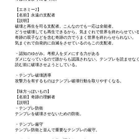
【エネミー2】
【名前】永遠の支配者
【説明】
破壊と再生を司る支配者。こんなのでも一応は全能者。
どうせ破壊しても再生できるから、気まぐれで世界を終わらせてい
奇跡の双子などを含む奇跡の力でうまく世界を終わらせられない。
気まぐれで自発的に自滅をさせているのもこの支配者。
・認知のゆがみ。考察人をダメにする力がある
ダメになっているので誰からも認識されない。テンプレを読ませな
読む前に破壊させようとしている。
・テンプレ破壊誘導
攻撃力を有するものはテンプレ破壊行動を取りやすくなる。
【味方っぽいもの】
【名前】奇跡の理解者
【説明】
・テンプレ防衛
テンプレを破壊させないための防衛。
・テンプレ厳守
テンプレ防衛と並んで重要なテンプレの厳守。