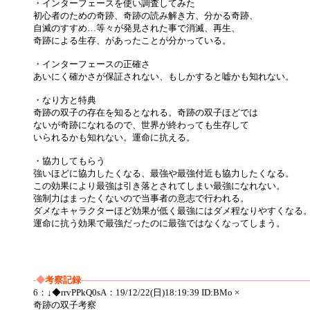
・インターフェースを使い調査してみた
初心者のための奇跡、奇跡の読み解き方、分かる奇跡、
自滅のすすめ…等々が発見された事で消滅、再生、
奇跡による生存、があったことが分かっている。
・インターフェースの正確さ
あいにく確かさが保証されない、もしかすると嘘かも知れない。
・なり方と特典
奇跡の双子の存在を知るとなれる。奇跡の双子ほどでは
ないが奇跡になれるので、世界が終わっても生存して
いられるかも知れない。運命に抗える。
・協力してもらう
強いほどに協力したくなる、最強や最強付近も協力したくなる。
この効果により最強は引き落とされてしまい最強になれない。
強制力はまったくないので当事者の意志で行われる。
ダメなキャラクターほど効果が低く最強にはダメ程なりやすくなる
運命に抗う効果で最強だったのに最強ではなくなってしまう。
-◆
考察記録
----------------------------------------------------------------------------------
6：↓◆rrvPPkQ0sA：19/12/22(日)18:19:39 ID:BMo ×
奇跡の双子考察