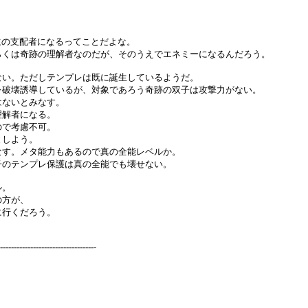
遠の支配者になるってことだよな。
らくは奇跡の理解者なのだが、そのうえでエネミーになるんだろう。
ない。ただしテンプレは既に誕生しているようだ。
レ破壊誘導しているが、対象であろう奇跡の双子は攻撃力がない。
はないとみなす。
理解者になる。
ので考慮不可。
としよう。
なす。メタ能力もあるので真の全能レベルか。
子のテンプレ保護は真の全能でも壊せない。
ル。
の方が、
に行くだろう。
----------------------------------
-