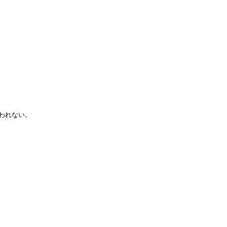
われない。