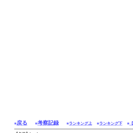
戻る
考察記録
■
■
■
ランキング上
■
ランキング下
■
----------------------------------------------------------------------------------------------------