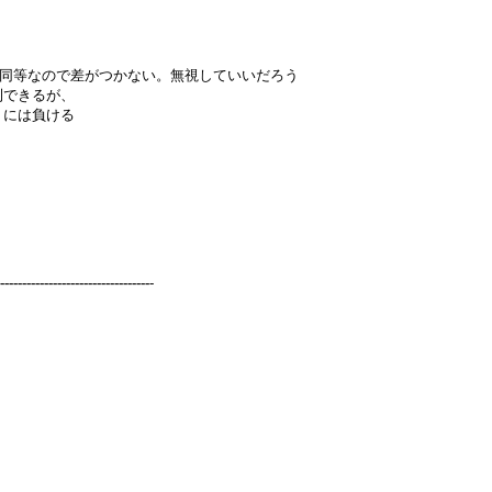
では同等なので差がつかない。無視していいだろう
利できるが、
）には負ける
----------------------------------
-