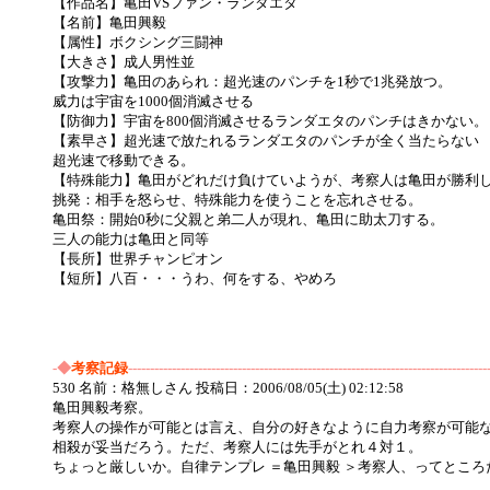
【作品名】亀田VSファン・ランダエタ
【名前】亀田興毅
【属性】ボクシング三闘神
【大きさ】成人男性並
【攻撃力】亀田のあられ：超光速のパンチを1秒で1兆発放つ。
威力は宇宙を1000個消滅させる
【防御力】宇宙を800個消滅させるランダエタのパンチはきかない。
【素早さ】超光速で放たれるランダエタのパンチが全く当たらない
超光速で移動できる。
【特殊能力】亀田がどれだけ負けていようが、考察人は亀田が勝利
挑発：相手を怒らせ、特殊能力を使うことを忘れさせる。
亀田祭：開始0秒に父親と弟二人が現れ、亀田に助太刀する。
三人の能力は亀田と同等
【長所】世界チャンピオン
【短所】八百・・・うわ、何をする、やめろ
-◆
考察記録
----------------------------------------------------------------------------------
530 名前：格無しさん 投稿日：2006/08/05(土) 02:12:58
亀田興毅考察。
考察人の操作が可能とは言え、自分の好きなように自力考察が可能
相殺が妥当だろう。ただ、考察人には先手がとれ４対１。
ちょっと厳しいか。自律テンプレ ＝亀田興毅 ＞考察人、ってところ