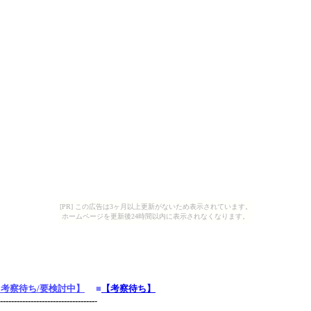
[PR] この広告は3ヶ月以上更新がないため表示されています。
ホームページを更新後24時間以内に表示されなくなります。
【考察待ち/要検討中】
■
【考察待ち】
----------------------------------
-