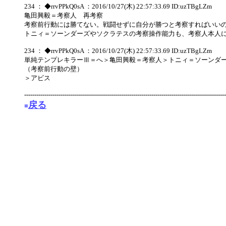
234 ： ◆rrvPPkQ0sA ：2016/10/27(木) 22:57:33.69 ID:uzTBgLZm
亀田興毅＝考察人 再考察
考察前行動には勝てない。戦闘せずに自分が勝つと考察すればいい
トニィ＝ソーンダーズやソクラテスの考察操作能力も、考察人本人
234 ： ◆rrvPPkQ0sA ：2016/10/27(木) 22:57:33.69 ID:uzTBgLZm
単純テンプレキラーⅢ＝へ＞亀田興毅＝考察人＞トニィ＝ソーンダ
（考察前行動の壁）
＞アビス
----------------------------------------------------------------------------------------------------
戻る
■