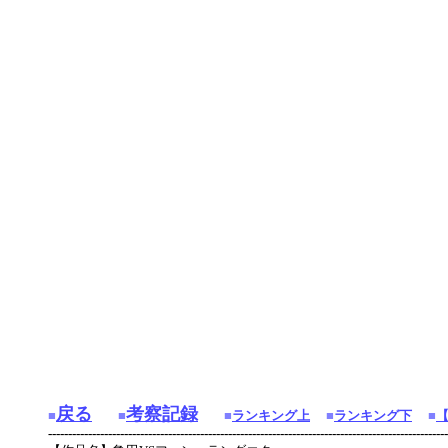
戻る
考察記録
■
■
■
ランキング上
■
ランキング下
■
----------------------------------------------------------------------------------------------------