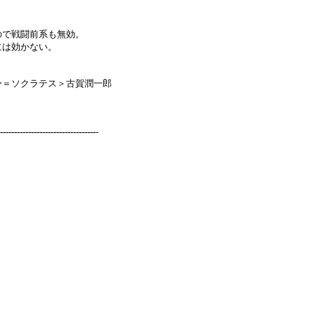
ので戦闘前系も無効。
には効かない。
ー＝ソクラテス＞古賀潤一郎
----------------------------------
-