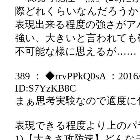
際どれくらいなんだろうか
表現出来る程度の強さがア
強い、大きいと言われても
不可能な様に思えるが……
389 ： ◆rrvPPkQ0sA ：2016/1
ID:S7YzKB8C
まぁ思考実験なので適度に
表現できる程度より上のパ
1)【大きさ攻防速】どん