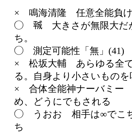
× 鳴海清隆 任意全能負
◯ ㍻ 大きさが無限大だ
ち。
◯ 測定可能性「無」(41
× 松坂大輔 あらゆる全
る。自身より小さいものを
× 合体全能神ナーバミー
め、どうにでもされる
◯ うおお 相手は∞でこ
ち