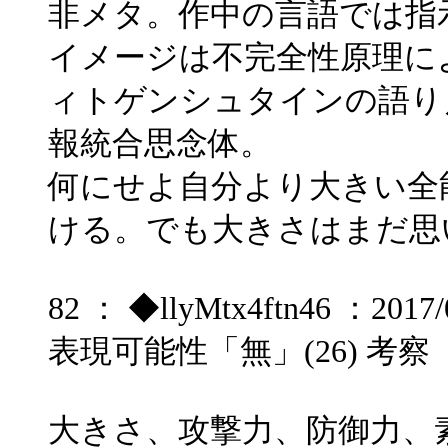
非メタ。作中の言語では指
イメージは不完全性原理に
ィトゲンシュタインの語り
報統合思念体。
何にせよ自分より大きい全
ける。でも大きさはまだ思
82 ： ◆llyMtx4ftn46 ：2017/0
表現可能性「無」(26) 考察
大きさ、攻撃力、防御力、