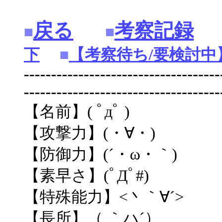
戻る
考察記録
■
■
下
■
【考察待ち/要検討中
------------------------------------
------------------------------------
【名前】( ﾟдﾟ )
【攻撃力】(・∀・)
【防御力】(´・ω・｀)
【素早さ】(ﾟДﾟ#)
【特殊能力】<丶｀∀´>
【長所】（ ｀ハ´）