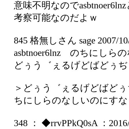
意味不明なのでasbtnoer
考察可能なのだよｗ
845 格無しさん sage 2007/10/0
asbtnoer6lnz のちにし
どぅう゛ぇるげどばどぅぢ
＞どぅう゛ぇるげどばどぅぢゃは
ちにしらのなしいのにすな・＝(
348 ： ◆rrvPPkQ0sA ：2016/1