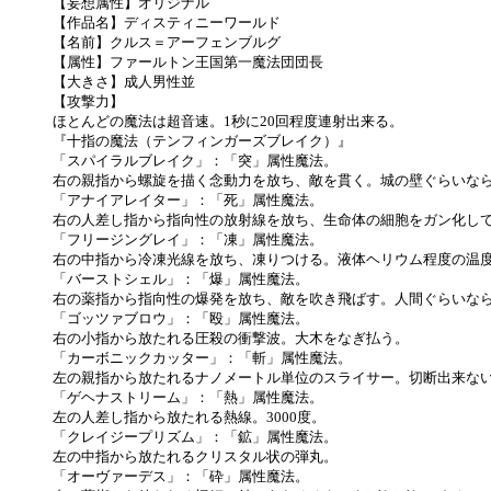
【妄想属性】オリジナル
【作品名】ディスティニーワールド
【名前】クルス＝アーフェンブルグ
【属性】ファールトン王国第一魔法団団長
【大きさ】成人男性並
【攻撃力】
ほとんどの魔法は超音速。1秒に20回程度連射出来る。
『十指の魔法（テンフィンガーズブレイク）』
「スパイラルブレイク」：「突」属性魔法。
右の親指から螺旋を描く念動力を放ち、敵を貫く。城の壁ぐらいな
「アナイアレイター」：「死」属性魔法。
右の人差し指から指向性の放射線を放ち、生命体の細胞をガン化し
「フリージングレイ」：「凍」属性魔法。
右の中指から冷凍光線を放ち、凍りつける。液体ヘリウム程度の温
「バーストシェル」：「爆」属性魔法。
右の薬指から指向性の爆発を放ち、敵を吹き飛ばす。人間ぐらいな
「ゴッツァブロウ」：「殴」属性魔法。
右の小指から放たれる圧殺の衝撃波。大木をなぎ払う。
「カーボニックカッター」：「斬」属性魔法。
左の親指から放たれるナノメートル単位のスライサー。切断出来な
「ゲヘナストリーム」：「熱」属性魔法。
左の人差し指から放たれる熱線。3000度。
「クレイジープリズム」：「鉱」属性魔法。
左の中指から放たれるクリスタル状の弾丸。
「オーヴァーデス」：「砕」属性魔法。