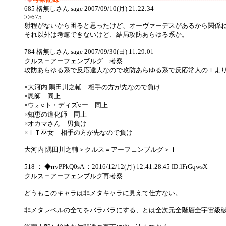
685 格無しさん sage 2007/09/10(月) 21:22:34
>>675
射程がないから困ると思ったけど、オーヴァーデスがあるから関係
それ以外は考慮できないけど、結局攻防あらゆる系か。
784 格無しさん sage 2007/09/30(日) 11:29:01
クルス＝アーフェンブルグ 考察
攻防あらゆる系で反応達人なので攻防あらゆる系で反応常人のＩよ
×大河内 隅田川之輔 相手の方が先なので負け
×恩師 同上
×ウォ○ト・ディズ○ー 同上
×知恵の道化師 同上
×オカマさん 男負け
×ＩＴ巫女 相手の方が先なので負け
大河内 隅田川之輔＞クルス＝アーフェンブルグ＞Ｉ
518 ： ◆rrvPPkQ0sA ：2016/12/12(月) 12:41:28.45 ID:lFrGqwsX
クルス＝アーフェンブルグ再考察
どうもこのキャラは非メタキャラに見えて仕方ない。
非メタレベルの全てをバラバラにする、とは全次元全階層全宇宙級