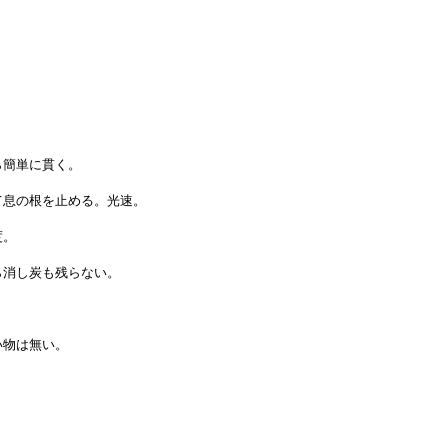
ら簡単に貫く。
て息の根を止める。光速。
度。
ら消し炭も残らない。
い物は無い。