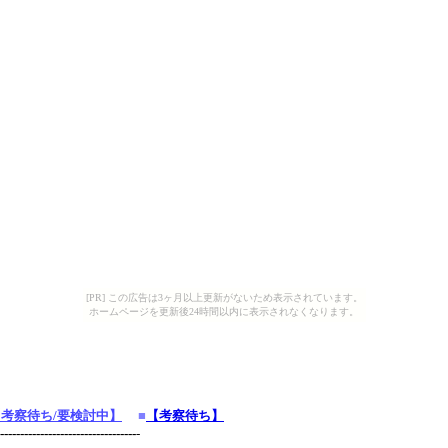
[PR] この広告は3ヶ月以上更新がないため表示されています。
ホームページを更新後24時間以内に表示されなくなります。
【考察待ち/要検討中】
■
【考察待ち】
----------------------------------
-