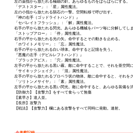
左の薬指から放たれる極細の針。あらゆるものをばらばらにする。
「デストスター」：「星」属性魔法。
左の小指から放たれる隕石の一撃。空間転移で呼び出す。
『神の右手（ゴッドライトハンド）』
「セパレイトフラッシュ」：「解」属性魔法。
右手の平から放たれる閃光。あらゆる機械をパーツ毎に分解してし
「ストップアロー」：「停」属性魔法。
右手の平から放たれる光の矢。命中するとその動きを止める。
「ホワイトメモリー」：「忘」属性魔法。
右手の平から放たれる白い球体。命中すると記憶を失う。
『悪魔の左手（デビルレフトハンド）』
「ブラックアビス」：「穴」属性魔法。
左手の平から放たれる黒い霧。敵に命中することで、それを亜空間
「サイキックシェイク」：「混」属性魔法。
左手の平から放たれるプロペラ状の物体。敵に命中すると、それを
「ソリトンメサイヤ」：「素」属性魔法。
左手の平から放たれる黒い閃光。敵に命中すると、あらゆる装備を
【防御力】【攻撃力】をすべて食らって無傷
【素早さ】達人並。
【長所】攻撃力
【戦法】【攻撃力】欄にある攻撃をすべて同時に発動。連射。
-◆
考察記録
----------------------------------------------------------------------------------