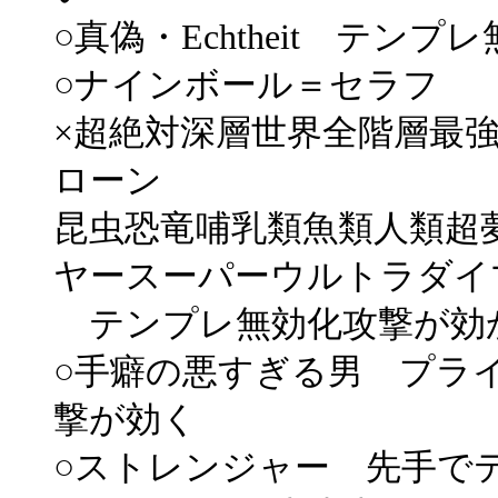
○真偽・Echtheit テン
○ナインボール＝セラフ
×超絶対深層世界全階層最
ローン
昆虫恐竜哺乳類魚類人類超
ヤースーパーウルトラダ
テンプレ無効化攻撃が効
○手癖の悪すぎる男 プラ
撃が効く
○ストレンジャー 先手で