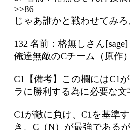
>>86
じゃあ誰かと戦わせてみろ
132 名前：格無しさん[sage] 投稿
俺達無敵のCチーム（原作）
C1【備考】この欄にはC1
ラに勝利する為に必要な文
C1が敵に負け、C1を基準
き、C（N）が最強である