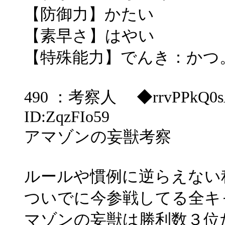
【防御力】かたい
【素早さ】はやい
【特殊能力】でんき：かつ
490 ：考察人 ◆rrvPPkQ0sA ：
ID:ZqzFIo59
アマゾンの妄獣考察
ルールや慣例に逆らえない
ついでに今参戦してる全キ
マゾンの妄獣は勝利数３位