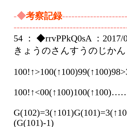
-◆
考察記録
--------------------
------------------------------------
54 ： ◆rrvPPkQ0sA ：2017/05
きょうのさんすうのじかん
100!↑>100(↑100)99(↑100)98>
100!↑<00(↑100)100(↑100)…
G(102)=3(↑101)G(101)=3(↑10
(G(101)-1)