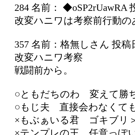
284 名前： ◆oSP2rUawRA 投稿
改変ハニワは考察前行動の
357 名前：格無しさん 投稿日：200
改変ハニワ考察
戦闘前から。
○ともだちのわ 変えて勝
○もじ夫 直接会わなくて
×もぶぁいる君 ゴキブリ
×テンプレの王 任意っぽ