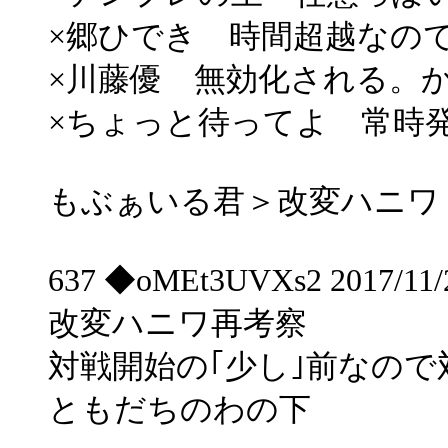
×郷ひでき 時間超越なの
×川藤優 無効化される。
×ちょっと待ってよ 常時
もぶぁいる君＞改変ハニワ
637 ◆oMEt3UVXs2 2017/11/2
改変ハニワ再考察
対戦開始の｢少し｣前なの
ともだちのわの下