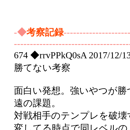
-◆
考察記録
--------------------
------------------------------------
674 ◆rrvPPkQ0sA 2017/12/1
勝てない考察
面白い発想。強いやつが勝
遠の課題。
対戦相手のテンプレを破壊
変してる時点で同レベルの