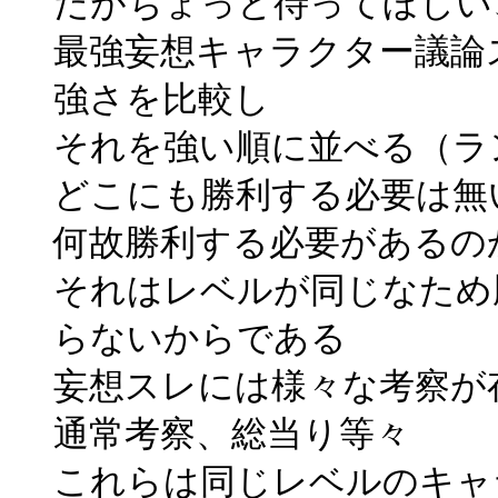
だがちょっと待ってほしい
最強妄想キャラクター議論
強さを比較し
それを強い順に並べる（ラ
どこにも勝利する必要は無
何故勝利する必要があるの
それはレベルが同じなため
らないからである
妄想スレには様々な考察が
通常考察、総当り等々
これらは同じレベルのキャ