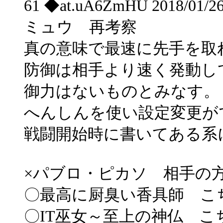
61 ◆at.uA6ZmHU 2018/01/26
ミュウ 再考察
真の意味で最速に先手を取
防御は相手より速く発動し
御力はないものとみなす。
へんしんを使い設定変更が
戦闘開始時に書いてある系
×パブロ・ピカソ 相手の
〇最高に厨臭い香具師 こ
〇IT巫女～至上の神仏 