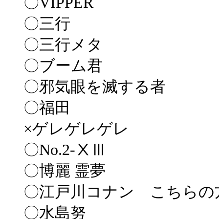
〇VIPPER
〇三行
〇三行メタ
〇ブーム君
〇邪気眼を滅する者
〇福田
×ゲレゲレゲレ
〇No.2-ⅩⅢ
〇博麗 霊夢
〇江戸川コナン こちらの
〇水島努