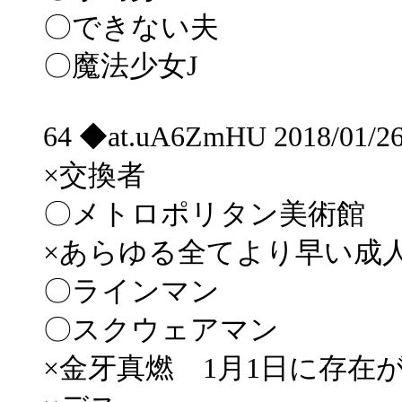
〇できない夫
〇魔法少女J
64 ◆at.uA6ZmHU 2018/01/26
×交換者
〇メトロポリタン美術館
×あらゆる全てより早い成
〇ラインマン
〇スクウェアマン
×金牙真燃 1月1日に存在