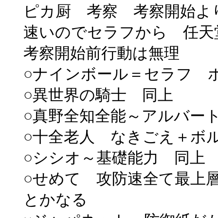
ピカ厨 考察 考察開始よ
速いのでセラフから 任天
考察開始前行動は無理
○ナインボール＝セラフ 
○異世界の騎士 同上
○真野全知全能～アルバー
○十全老人 なきごえ＋ボ
○シシオ～基礎能力 同上
○せめて 攻防速全て最上
とかなる