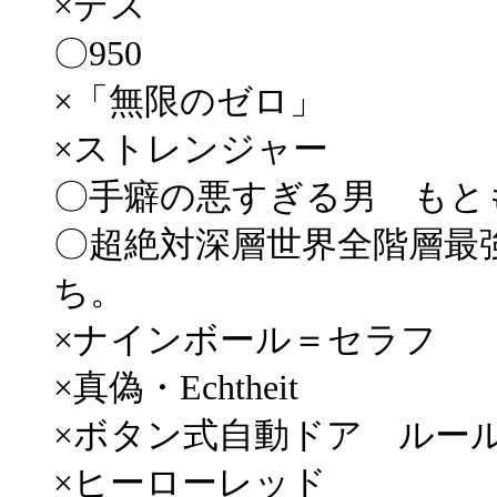
×デス
〇950
×「無限のゼロ」
×ストレンジャー
〇手癖の悪すぎる男 もと
〇超絶対深層世界全階層最強
ち。
×ナインボール＝セラフ
×真偽・Echtheit
×ボタン式自動ドア ルー
×ヒーローレッド