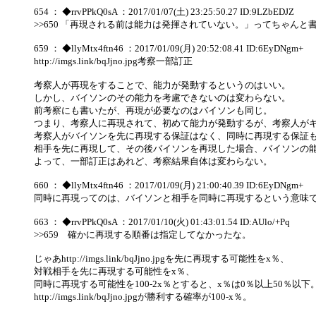
654 ： ◆rrvPPkQ0sA ：2017/01/07(土) 23:25:50.27 ID:9LZbEDJZ
>>650 「再現される前は能力は発揮されていない。」ってちゃんと
659 ： ◆llyMtx4ftn46 ：2017/01/09(月) 20:52:08.41 ID:6EyDNgm+
http://imgs.link/bqJjno.jpg考察一部訂正
考察人が再現をすることで、能力が発動するというのはいい。
しかし、バイソンのその能力を考慮できないのは変わらない。
前考察にも書いたが、再現が必要なのはバイソンも同じ。
つまり、考察人に再現されて、初めて能力が発動するが、考察人が
考察人がバイソンを先に再現する保証はなく、同時に再現する保証
相手を先に再現して、その後バイソンを再現した場合、バイソンの
よって、一部訂正はあれど、考察結果自体は変わらない。
660 ： ◆llyMtx4ftn46 ：2017/01/09(月) 21:00:40.39 ID:6EyDNgm+
同時に再現ってのは、バイソンと相手を同時に再現するという意味
663 ： ◆rrvPPkQ0sA ：2017/01/10(火) 01:43:01.54 ID:AUlo/+Pq
>>659 確かに再現する順番は指定してなかったな。
じゃあhttp://imgs.link/bqJjno.jpgを先に再現する可能性をx％、
対戦相手を先に再現する可能性をx％、
同時に再現する可能性を100-2x％とすると、x％は0％以上50％以下
http://imgs.link/bqJjno.jpgが勝利する確率が100-x％。