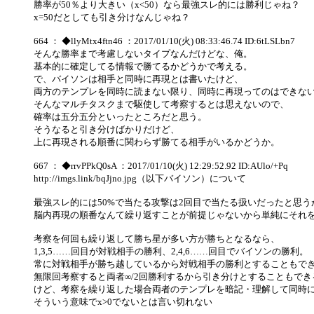
勝率が50％より大きい（x<50）なら最強スレ的には勝利じゃね？
x=50だとしても引き分けなんじゃね？
664 ： ◆llyMtx4ftn46 ：2017/01/10(火) 08:33:46.74 ID:6tLSLbn7
そんな勝率まで考慮しないタイプなんだけどな、俺。
基本的に確定してる情報で勝てるかどうかで考える。
で、バイソンは相手と同時に再現とは書いたけど、
両方のテンプレを同時に読まない限り、同時に再現ってのはできな
そんなマルチタスクまで駆使して考察するとは思えないので、
確率は五分五分といったところだと思う。
そうなると引き分けばかりだけど、
上に再現される順番に関わらず勝てる相手がいるかどうか。
667 ： ◆rrvPPkQ0sA ：2017/01/10(火) 12:29:52.92 ID:AUlo/+Pq
http://imgs.link/bqJjno.jpg（以下バイソン）について
最強スレ的には50%で当たる攻撃は2回目で当たる扱いだったと思う
脳内再現の順番なんて繰り返すことが前提じゃないから単純にそれ
考察を何回も繰り返して勝ち星が多い方が勝ちとなるなら、
1,3,5……回目が対戦相手の勝利、2,4,6……回目でバイソンの勝利。
常に対戦相手が勝ち越しているから対戦相手の勝利とすることもで
無限回考察すると両者∞/2回勝利するから引き分けとすることもでき
けど、考察を繰り返した場合両者のテンプレを暗記・理解して同時
そういう意味でx>0でないとは言い切れない