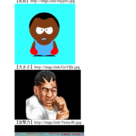
【名前】http://imgs.link/bqJjno.jpg
【大きさ】http://imgs.link/GxVfjk.jpg
【攻撃力】http://imgs.link/Vamydb.jpg