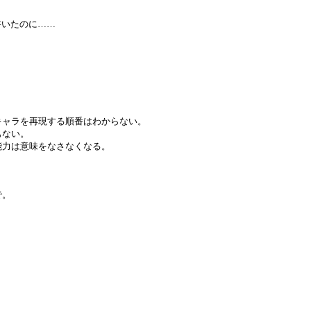
書いたのに……
キャラを再現する順番はわからない。
もない。
能力は意味をなさなくなる。
で。
。