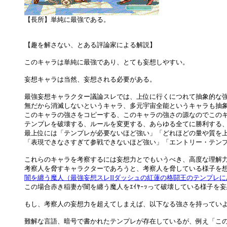
【長所】単純に最強である。
【趣を解さない、とある評論家による解説】
このキャラは単純に最強であり、とても妄想しやすい。
妄想キャラは当然、妄想される必要がある。
最強妄想キャラクター議論スレでは、上位に行くにつれて抽象的な
無だから消滅しないというキャラ、多元宇宙全能というキャラも抽
このキャラの強さをコピーする、このキャラの強さの源なのでこの
テンプレを破壊する、ルールを変更する、あらゆる全てに勝利する
最上位には「テンプレが必要ないほど強い」「どれほどの量や質を
「表現できなさすぎて参戦できないほど強い」「エントリー・テン
これらのキャラを考察するには妄想力とでもいうべき、高度な理解
考察人を脅すキャラクターであろうと、考察人を脅している様子を
闇を纏う魔人（最強妄想スレIIダッシュの紅蓮の格闘王のテンプレ
この場合赤き稲妻が闇を纏う魔人をｴｲﾔｰｯって破壊している様子を
もし、考察人の妄想力を超えてしまえば、以下なる強さを持ってい
難解な言語、暗号で書かれたテンプレが存在しているが、例え「こ