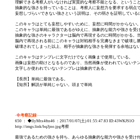
理解できる考察人がいなければ実質的な考察不能となる、というこ
抽象的な強さを持っていることは、考察人に妄想力を要求する弱点
妄想しづらい/できない強さという説明は、その弱さを証明している
このキャラはとても妄想しやすいために、妄想に時間がかからない
このキャラは単純に最強であるがゆえに、抽象的な能力や強さを受
抽象的な強さのキャラクターは脳内で再現するのに時間がかかる。
脳内で再現される前にこのキャラは対戦相手を完膚なきまで破壊し
破壊されてしまった以上、相手が抽象的な強さを発揮する余地はな
このキャラはテンプレに文字だけでなく画像まで使用している。
画像は妄想の助けとなるものであり、当然画像が使われていないテ
文字しか使われていないテンプレは抽象的である。
【長所】単純に最強である。
【短所】解説が単純じゃない。頭まで単純
-◆
考察記録
----------------------------------------------------------------------------------
650 ： ◆llyMtx4ftn46 ：2017/01/07(土) 01:55:47.83 ID:43WKJS1O
http://imgs.link/bqJjno.jpg考察
最強であるための強さを持ち、あらゆる抽象的な能力や強さを受け