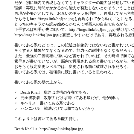
だが、別に脳内で再現しなくてもキャラクターの能力は発動してい
理解・再現に時間がかかるから能力が発動しないとかそういうこと
再現が必要だとしても、お互いのキャラを理解し、再現してから考
そもそもhttp://imgs.link/bqJjno.jpgも再現されてから動くことになる
どっちのキャラから読み始めるかなんて考察人の自由であるから、
下手すれば相手が先に動いて、http://imgs.link/bqJjno.jpgが
http://imgs.link/bqJjno.jpgは妄想しやすいだけであり、
書いてある系などでは、この記述は抽象的ではないなど書かれてい
そうすると抽象的でなくなるので、能力への耐性もなくなるだろう
また、最強の二倍明確に強いなど書かれていれば、その時点で勝て
素早さが書いていないが、脳内で再現される前と書いているから、
おそらく設定変更レベルでは、変更される前に破壊されるだろう。
書いてある系では、破壊前に既に書いていると思われる。
書いてある系の壁の上から。
× Death Knell 所詮は虚構の存在である。
○ 完全後攻者 攻撃力だけは書いてある級だが、他が弱い。
× キペリヌ 書いてある系である
○ ハンニバル 戦法だけでは勝てないだろう
これより上は書いてある系能力持ち。
Death Knell ＞ http://imgs.link/bqJjno.jpg