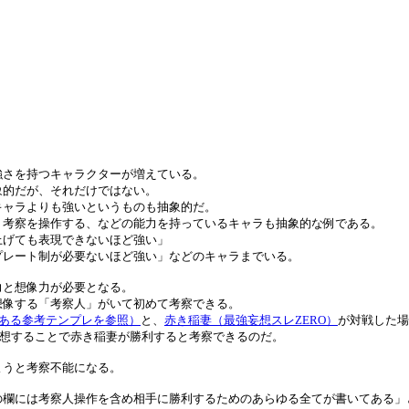
強さを持つキャラクターが増えている。
象的だが、それだけではない。
キャラよりも強いというものも抽象的だ。
、考察を操作する、などの能力を持っているキャラも抽象的な例である。
上げても表現できないほど強い」
プレート制が必要ないほど強い」などのキャラまでいる。
力と想像力が必要となる。
想像する「考察人」がいて初めて考察できる。
にある参考テンプレを参照）
と、
赤き稲妻（最強妄想スレZERO）
が対戦した場
妄想することで赤き稲妻が勝利すると考察できるのだ。
ようと考察不能になる。
の欄には考察人操作を含め相手に勝利するためのあらゆる全てが書いてある」