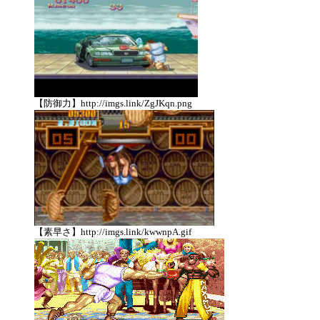
【防御力】http://imgs.link/ZgJKqn.png
【素早さ】http://imgs.link/kwwnpA.gif