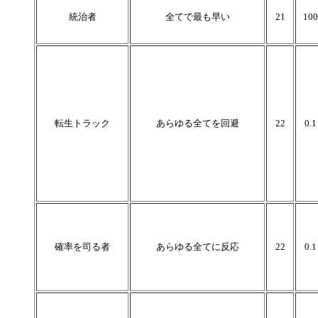
統治者
全てで最も早い
21
100
転生トラック
あらゆる全てを回避
22
0.1
確率を司る者
あらゆる全てに反応
22
0.1