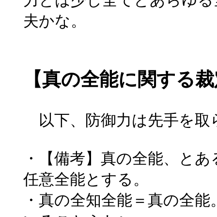
力とは少し全てとあらゆる
夫かな。
【真の全能に関する裁
以下、防御力は先手を取
・【備考】真の全能、とあ
任意全能とする。
・真の全知全能＝真の全能