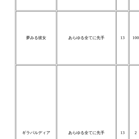
夢みる彼女
あらゆる全てに先手
13
100
ギラパルディア
あらゆる全てに先手
13
2