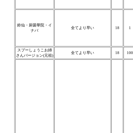
鈴仙・厨曇華院・イ
全てより早い
18
1
ナバ
スプーしょうこお姉
全てより早い
18
100
さんバージョン(元祖)