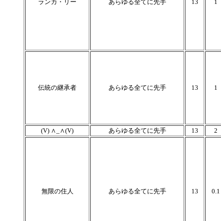
ランカ・リー
あらゆる全てに先手
13
1
伝統の継承者
あらゆる全てに先手
13
1
(V) ∧_∧(V)
あらゆる全てに先手
13
2
無限の住人
あらゆる全てに先手
13
0.1