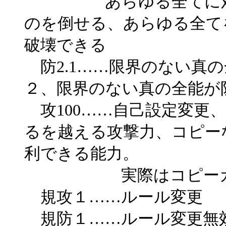
あらゆる全てに対し
のを倒せる、あらゆる全て
破壊できる
防2.1……限界のない真
２、限界のない真の全能が
攻100……自己設定変更
るを越える攻撃力、コピー
利できる能力。
実際はコピーガード
規攻１……ルール変更
規防１……ルール変更無