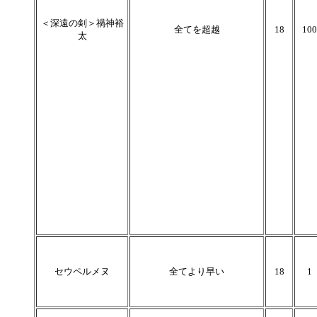
＜深遠の剣＞禍神裕
全てを超越
18
100
太
セウペルメヌ
全てより早い
18
1