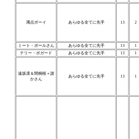
濁点ボーイ
あらゆる全てに先手
13
2
ミート・ボールさん
あらゆる全てに先手
13
1
テリー・ボガード
あらゆる全てに先手
13
1
遠坂凛＆間桐桜＋誰
あらゆる全てに先手
13
1
かさん