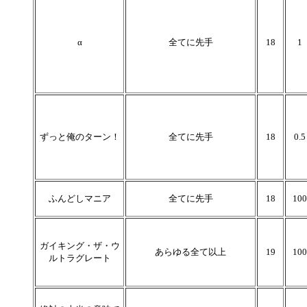
α
全てに先手
18
1
ずっと俺のターン！
全てに先手
18
0.5
ふんどしマニア
全てに先手
18
100
ガイキング・ザ・ウ
あらゆる全て以上
19
100
ルトラグレート