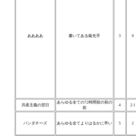
ああああ
書いてある級先手
3
0
あらゆる全ての72時間前の前の
共産主義の翌日
4
2.1
前
パンダチーズ
あらゆる全てよりはるかに早い
5
2