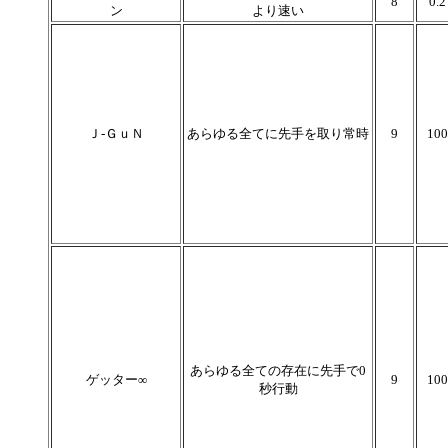
8
0.2
ン
より速い
Ｊ-ＧｕＮ
あらゆる全てに先手を取り常時
9
100
あらゆる全ての存在に先手で0
ゲッター∞
9
100
秒行動