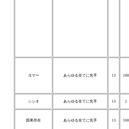
ヨマー
あらゆる全てに先手
13
100
シシオ
あらゆる全てに先手
13
2
因果存在
あらゆる全てに先手
13
100