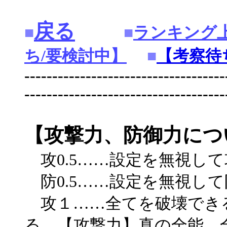
戻る
■
■
ランキング
ち/要検討中】
■
【考察待
------------------------------------
------------------------------------
【攻撃力、防御力につ
攻0.5……設定を無視し
防0.5……設定を無視し
攻１……全てを破壊でき
る、【攻撃力】真の全能、