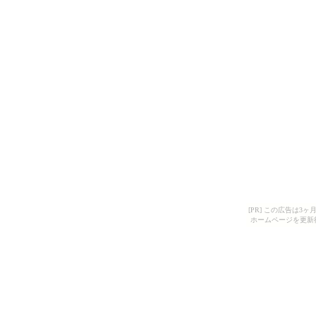
[PR] この広告は
ホームページを更新