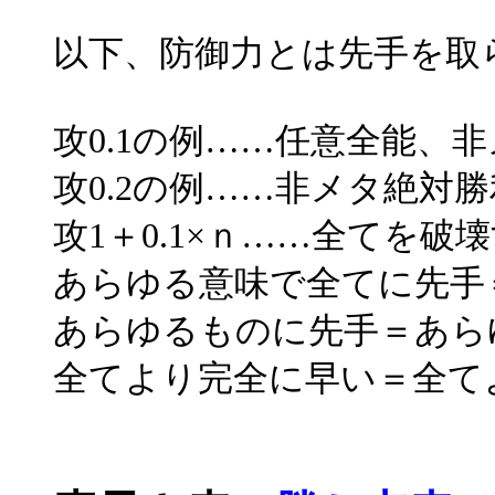
以下、防御力とは先手を取
攻0.1の例……任意全能、
攻0.2の例……非メタ絶対
攻1＋0.1×ｎ……全てを破
あらゆる意味で全てに先手
あらゆるものに先手＝あら
全てより完全に早い＝全て