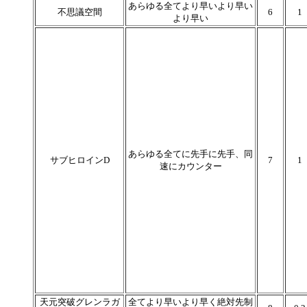
あらゆる全てより早いより早い
不思議空間
6
1
より早い
あらゆる全てに先手に先手、同
サブヒロインD
7
1
速にカウンター
天元突破グレンラガ
全てより早いより早く絶対先制